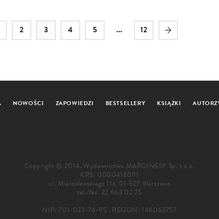
2
3
4
5
...
12
A
NOWOŚCI
ZAPOWIEDZI
BESTSELLERY
KSIĄŻKI
AUTORZ
Copyright © 2014. Wydawnictwo MARGINESY Sp. z o.o.
KRS: 0000416091
ul. Mierosławskiego 11a, 01-527 Warszawa
tel./fax.
22 663 02 75
NIP: 701-033-74-95 , REGON: 146063757