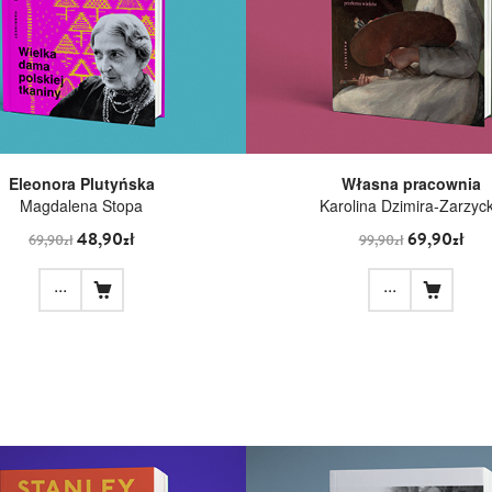
Eleonora Plutyńska
Własna pracownia
Magdalena Stopa
Karolina Dzimira-Zarzyc
48,90zł
69,90zł
69,90zł
99,90zł
...
...