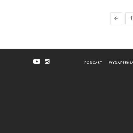
1
PODCAST
WYDARZENI