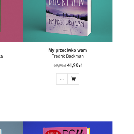
My przeciwko wam
ka
Fredrik Backman
41,90zł
59,90zł
...