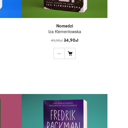
Nomadzi
Iza Klementowska
34,90zł
49,90zł
...