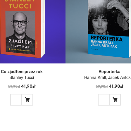
Co zjadłem przez rok
Reporterka
Stanley Tucci
Hanna Krall
,
Jacek Antcz
41,90zł
41,90zł
59,90zł
59,90zł
...
...