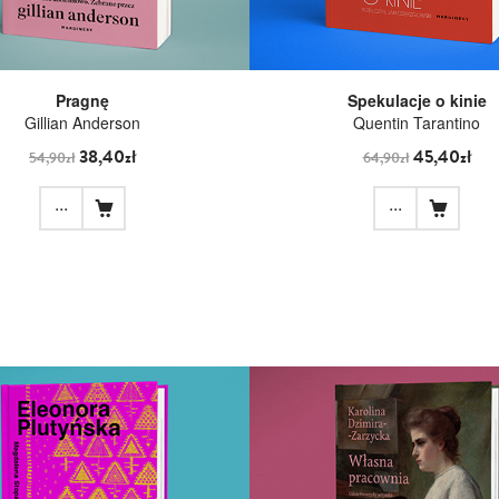
Pragnę
Spekulacje o kinie
Gillian Anderson
Quentin Tarantino
38,40zł
45,40zł
54,90zł
64,90zł
...
...