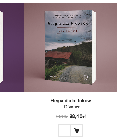
Elegia dla bidoków
J.D Vance
38,40zł
54,90zł
...