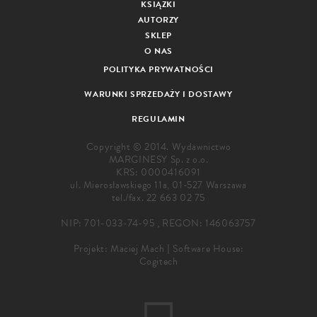
KSIĄŻKI
AUTORZY
SKLEP
O NAS
POLITYKA PRYWATNOŚCI
WARUNKI SPRZEDAŻY I DOSTAWY
REGULAMIN
Copyright © 2014. Wydawnictwo
MARGINESY Sp. z o.o.
KRS: 0000416091
ul. Mierosławskiego 11a, 01-527 Warszawa
tel./fax.
22 663 02 75
NIP: 701-033-74-95 , REGON: 146063757
Projekt:
Maciej Mach
|
Software House:
Cogitech