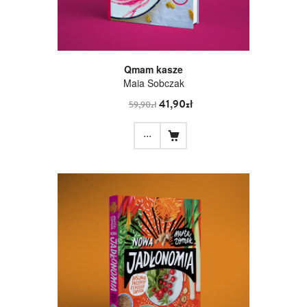
Qmam kasze
Maia Sobczak
41,90zł
59,90zł
...