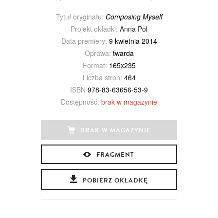
Tytuł oryginału:
Composing Myself
Projekt okładki:
Anna Pol
Data premiery:
9 kwietnia 2014
Oprawa:
twarda
Format:
165x235
Liczba stron:
464
ISBN
978-83-63656-53-9
Dostępność:
brak w magazynie
BRAK W MAGAZYNIE
FRAGMENT
POBIERZ OKŁADKĘ