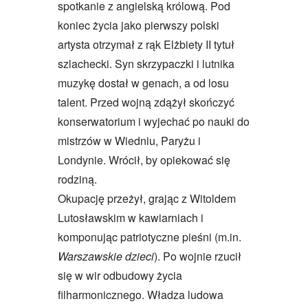
spotkanie z angielską królową. Pod
koniec życia jako pierwszy polski
artysta otrzymał z rąk Elżbiety II tytuł
szlachecki. Syn skrzypaczki i lutnika
muzykę dostał w genach, a od losu
talent. Przed wojną zdążył skończyć
konserwatorium i wyjechać po nauki do
mistrzów w Wiedniu, Paryżu i
Londynie. Wrócił, by opiekować się
rodziną.
Okupację przeżył, grając z Witoldem
Lutosławskim w kawiarniach i
komponując patriotyczne pieśni (m.in.
Warszawskie dzieci
). Po wojnie rzucił
się w wir odbudowy życia
filharmonicznego. Władza ludowa