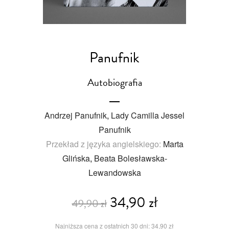
Panufnik
Autobiografia
Andrzej Panufnik
,
Lady Camilla Jessel
Panufnik
Przekład z języka angielskiego:
Marta
Glińska
,
Beata Bolesławska-
Lewandowska
34,90 zł
49,90 zł
Najniższa cena z ostatnich 30 dni: 34,90 zł