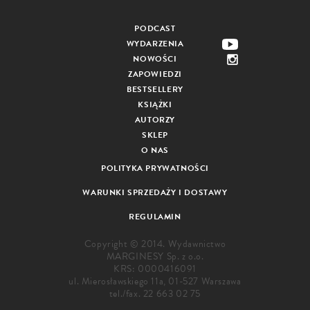
PODCAST
WYDARZENIA
NOWOŚCI
ZAPOWIEDZI
BESTSELLERY
KSIĄŻKI
AUTORZY
SKLEP
O NAS
POLITYKA PRYWATNOŚCI
WARUNKI SPRZEDAŻY I DOSTAWY
REGULAMIN
Copyright © 2014. Wydawnictwo
MARGINESY Sp. z o.o.
KRS: 0000416091
ul. Mierosławskiego 11a, 01-527 Warszawa
tel./fax.
22 663 02 75