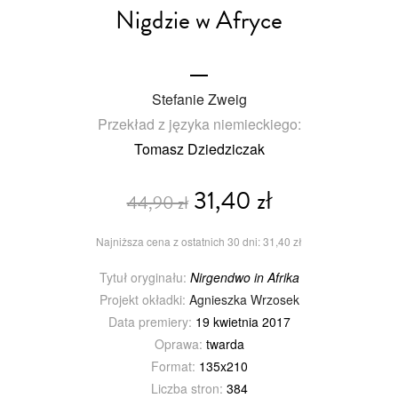
Nigdzie w Afryce
Stefanie Zweig
Przekład z języka niemieckiego:
Tomasz Dziedziczak
31,40 zł
44,90 zł
Najniższa cena z ostatnich 30 dni: 31,40 zł
Tytuł oryginału:
Nirgendwo in Afrika
Projekt okładki:
Agnieszka Wrzosek
Data premiery:
19 kwietnia 2017
Oprawa:
twarda
Format:
135x210
Liczba stron:
384