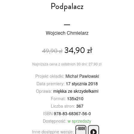
Podpalacz
Wojciech Chmielarz
34,90 zł
49,90 zł
Najniższa cena z ostatnich 30 dni: 27,90 zł
Projekt okładki:
Michał Pawłowski
Data premiery:
17 stycznia 2018
Oprawa:
miękka ze skrzydełkami
Format:
135x210
Liczba stron:
367
ISBN
978-83-68367-56-0
Dostępność:
w sprzedaży
Inne dostępne wersje: