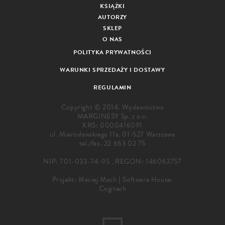
KSIĄŻKI
AUTORZY
SKLEP
O NAS
POLITYKA PRYWATNOŚCI
WARUNKI SPRZEDAŻY I DOSTAWY
REGULAMIN
Copyright © 2014. Wydawnictwo
MARGINESY Sp. z o.o.
KRS: 0000416091
ul. Mierosławskiego 11a, 01-527 Warszawa
tel./fax.
22 663 02 75
NIP: 701-033-74-95 , REGON: 146063757
Projekt:
Maciej Mach
|
Software House:
Cogitech