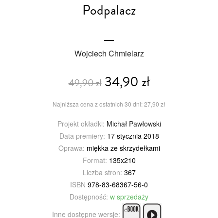
Podpalacz
Wojciech Chmielarz
34,90 zł
49,90 zł
Najniższa cena z ostatnich 30 dni: 27,90 zł
Projekt okładki:
Michał Pawłowski
Data premiery:
17 stycznia 2018
Oprawa:
miękka ze skrzydełkami
Format:
135x210
Liczba stron:
367
ISBN
978-83-68367-56-0
Dostępność:
w sprzedaży
Inne dostępne wersje: