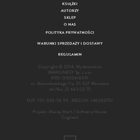
KSIĄŻKI
AUTORZY
SKLEP
O NAS
POLITYKA PRYWATNOŚCI
WARUNKI SPRZEDAŻY I DOSTAWY
REGULAMIN
Copyright © 2014. Wydawnictwo
MARGINESY Sp. z o.o.
KRS: 0000416091
ul. Mierosławskiego 11a, 01-527 Warszawa
tel./fax.
22 663 02 75
NIP: 701-033-74-95 , REGON: 146063757
Projekt:
Maciej Mach
|
Software House:
Cogitech