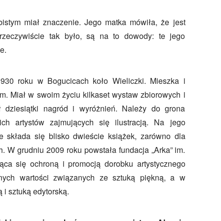
istym miał znaczenie. Jego matka mówiła, że jest
rzeczywiście tak było, są na to dowody: te jego
e.
1930 roku w Bogucicach koło Wieliczki. Mieszka i
m. Miał w swoim życiu kilkaset wystaw zbiorowych i
ł dziesiątki nagród i wyróżnień. Należy do grona
kich artystów zajmujących się ilustracją. Na jego
e składa się blisko dwieście książek, zarówno dla
ych. W grudniu 2009 roku powstała fundacja „Arka” im.
jąca się ochroną i promocją dorobku artystycznego
lnych wartości związanych ze sztuką piękną, a w
ą i sztuką edytorską.