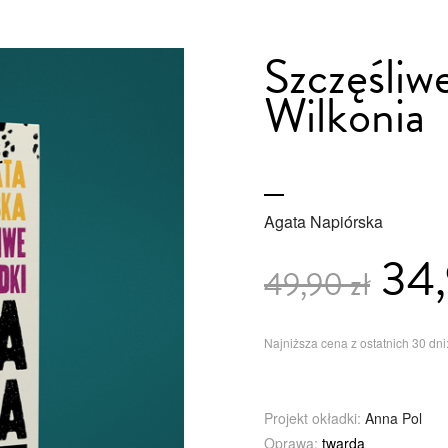
Szczęśliw
Wilkonia
Agata Napiórska
34,
49,90 zł
Najniższa cena z ostatnich 30 dni:
Projekt okładki:
Anna Pol
Oprawa:
twarda