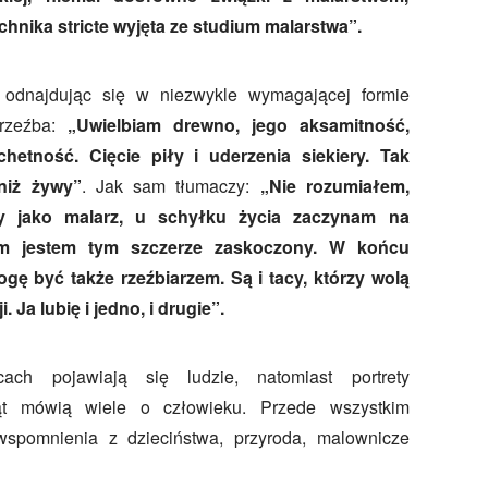
chnika stricte wyjęta ze studium malarstwa”.
 odnajdując się w niezwykle wymagającej formie
t rzeźba:
„Uwielbiam drewno, jego aksamitność,
hetność. Cięcie piły i uderzenia siekiery. Tak
niż żywy”
. Jak sam tłumaczy:
„Nie rozumiałem,
ny jako malarz, u schyłku życia zaczynam na
am jestem tym szczerze zaskoczony. W końcu
gę być także rzeźbiarzem. Są i tacy, którzy wolą
. Ja lubię i jedno, i drugie”.
ch pojawiają się ludzie, natomiast portrety
ząt mówią wiele o człowieku. Przede wszystkim
wspomnienia z dzieciństwa, przyroda, malownicze