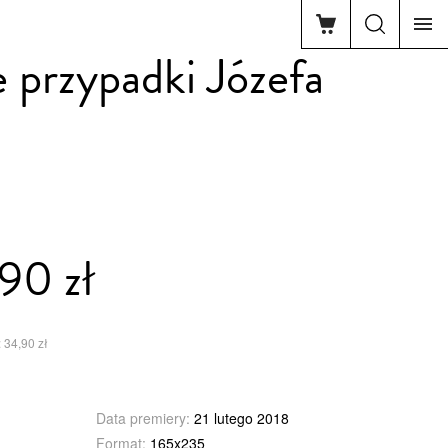
e przypadki Józefa
90 zł
 34,90 zł
Data premiery:
21 lutego 2018
Format:
165x235