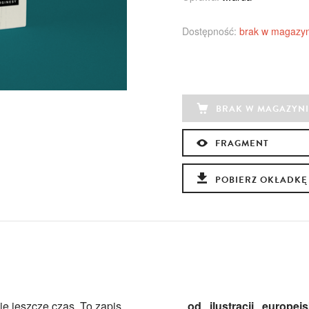
Dostępność:
brak w magazyn
BRAK W MAGAZYNI
FRAGMENT
POBIERZ OKŁADKĘ
zie jeszcze czas. To zapis
od ilustracji europe