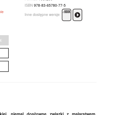
ISBN
978-83-65780-77-5
ie
Inne dostępne wersje:
E
jskiej, niemal dosłowne związki z malarstwem,