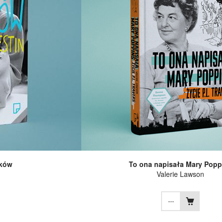
nków
To ona napisała Mary Popp
Valerie Lawson
...