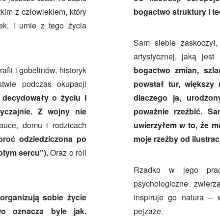
kim z człowiekiem, który
bogactwo struktury i te
ek, i umie z tego życia
Sam siebie zaskoczył,
artystycznej, jaką jes
rafii i gobelinów, historyk
bogactwo zmian, szlac
stwie podczas okupacji
powstał tur, większy 
 decydowały o życiu i
dlaczego ja, urodzo
yczajnie. Z wojny nie
poważnie rzeźbić. S
auce, domu i rodzicach
uwierzyłem w to, że mo
obroć odziedziczona po
moje rzeźby od ilustracji
otym sercu”).
Oraz o roli
Rzadko w jego praca
psychologiczne zwier
organizują sobie życie
inspiruje go natura – 
o oznacza byle jak.
pejzaże.