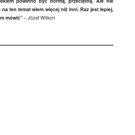
ekiem powinno być normą, przeciętną. Ale nie
 na ten temat wiem więcej niż inni. Raz jest lepiej,
zym mówić”
– Józef Wilkoń