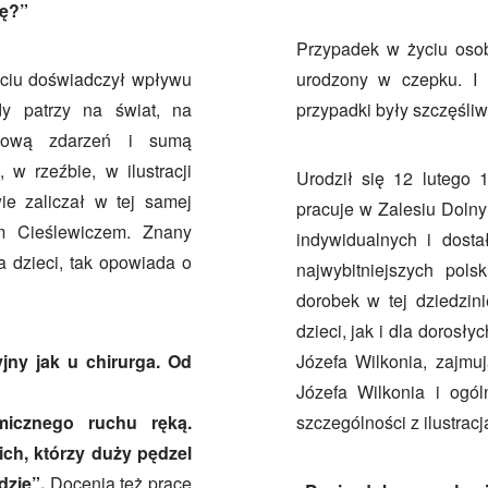
ję?”
Przypadek w życiu osob
życiu doświadczył wpływu
urodzony w czepku. I 
y patrzy na świat, na
przypadki były szczęśliw
dkową zdarzeń i sumą
w rzeźbie, w ilustracji
Urodził się 12 lutego 
e zaliczał w tej samej
pracuje w Zalesiu Dolny
m Cieślewiczem. Znany
indywidualnych i dosta
la dzieci, tak opowiada o
najwybitniejszych pols
dorobek w tej dziedzini
dzieci, jak i dla dorosł
jny jak u chirurga.
Od
Józefa Wilkonia, zajmu
Józefa Wilkonia i ogó
micznego ruchu ręką.
szczególności z ilustracj
ch, którzy duży pędzel
dzie”.
Docenia też prace