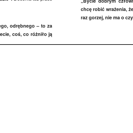
„Bycie dobrym człowi
chcę robić wrażenia, że
raz gorzej, nie ma o c
nego, odrębnego – to za
cie, coś, co różniło ją