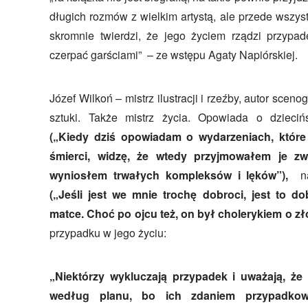
długich rozmów z wielkim artystą, ale przede wszyst
skromnie twierdzi, że jego życiem rządzi przypad
czerpać garściami” – ze wstępu Agaty Napiórskiej.
Józef Wilkoń – mistrz ilustracji i rzeźby, autor scenog
sztuki. Także mistrz życia. Opowiada o dzieciń
(„Kiedy dziś opowiadam o wydarzeniach, które
śmierci, widzę, że wtedy przyjmowałem je zw
wyniosłem trwałych kompleksów i lęków”),
n
(„Jeśli jest we mnie trochę dobroci, jest to d
matce. Choć po ojcu też, on był cholerykiem o zł
przypadku w jego życiu:
„Niektórzy wykluczają przypadek i uważają, że 
według planu, bo ich zdaniem przypadkow