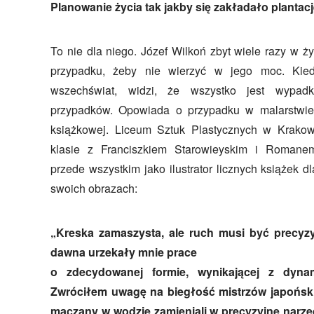
Planowanie życia tak jakby się zakładało plantac
To nie dla niego. Józef Wilkoń zbyt wiele razy w 
przypadku, żeby nie wierzyć w jego moc. Kied
wszechświat, widzi, że wszystko jest wypa
przypadków. Opowiada o przypadku w malarstwie, 
książkowej. Liceum Sztuk Plastycznych w Krakowi
klasie z Franciszkiem Starowieyskim i Romane
przede wszystkim jako ilustrator licznych książek d
swoich obrazach:
„Kreska zamaszysta, ale ruch musi być precyzy
dawna urzekały mnie prace
o zdecydowanej formie, wynikającej z dyna
Zwróciłem uwagę na biegłość mistrzów japoński
maczany w wodzie zamieniali w precyzyjne narzę