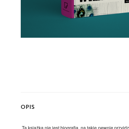
OPIS
„Ta książka nie jest biografią, na takie pewnie przyjd