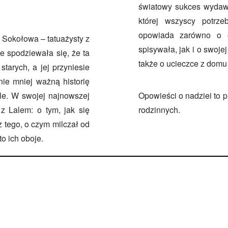
światowy sukces wydawn
której wszyscy potrze
opowiada zarówno o os
Sokołowa – tatuażysty z
spisywała, jak i o swoje
ie spodziewała się, że ta
także o ucieczce z domu
starych, a jej przyniesie
ie mniej ważną historię
Lale. W swojej najnowszej
Opowieści o nadziei to 
z Lalem: o tym, jak się
rodzinnych.
j z tego, o czym milczał od
to ich oboje.