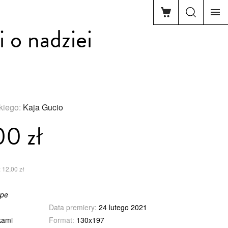
 o nadziei
skiego:
Kaja Gucio
00 zł
 12,00 zł
ope
Data premiery:
24 lutego 2021
kami
Format:
130x197