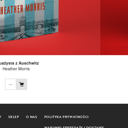
uażysta z Auschwitz
Heather Morris
...
Y
SKLEP
O NAS
POLITYKA PRYWATNOŚCI
WARUNKI SPRZEDAŻY I DOSTAWY