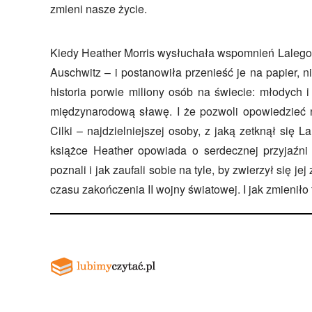
zmieni nasze życie.
Kiedy Heather Morris wysłuchała wspomnień Lalego 
Auschwitz – i postanowiła przenieść je na papier, n
historia porwie miliony osób na świecie: młodych i 
międzynarodową sławę. I że pozwoli opowiedzieć n
Cilki – najdzielniejszej osoby, z jaką zetknął się 
książce Heather opowiada o serdecznej przyjaźni 
poznali i jak zaufali sobie na tyle, by zwierzył się je
czasu zakończenia II wojny światowej. I jak zmieniło 