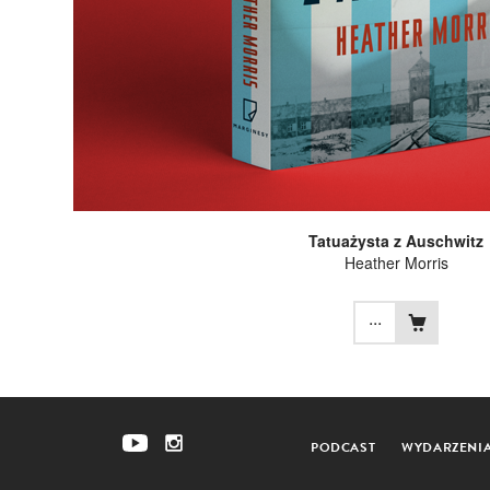
Tatuażysta z Auschwitz
Heather Morris
...
PODCAST
WYDARZENI