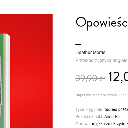
Opowieści
Heather Morris
Przekład z języka angiel
12,
39,90 zł
Najniższa cena z ostatnich 30 dni:
Tytuł oryginału:
Stories of H
Projekt okładki:
Anna Pol
Oprawa:
miękka ze skrzydeł