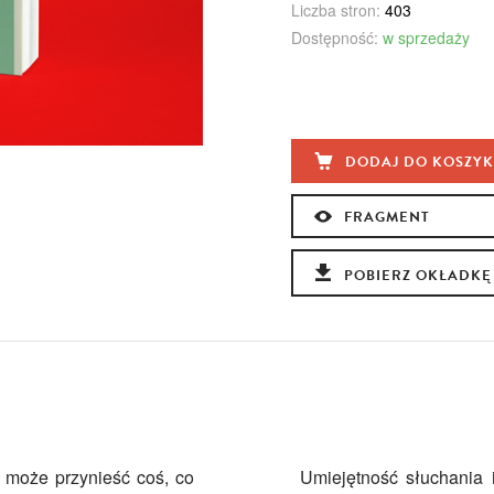
Liczba stron:
403
Dostępność:
w sprzedaży
DODAJ DO KOSZY
FRAGMENT
POBIERZ OKŁADKĘ
 może przynieść coś, co
Umiejętność słuchania i