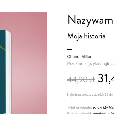
Nazywam 
Moja historia
Chanel Miller
Przekład z języka angiel
31,
44,90 zł
Najniższa cena z ostatnich 30 dni:
Tytuł oryginału:
Know My N
Projekt okładki:
oryginalna (a