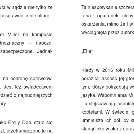
yła w sądzie nie tylko ze
Ta niespotykanie szczer
 sprawcę, a nie ofiarę.
rana i opatrunek, cichy
oskarżenia, mimo że i w 
wyciągnięta przez autork
el Miller na kampusie
dnoznaczny – naoczni
 zabezpieczone. Jednak
„Elle”
Kiedy w 2016 roku Mill
ną na ochronę sprawców,
poraziła jasność jej gło
h. Jest też świadectwem
tym, którzy potrzebują 
dzieć o najtrudniejszych
języka. Wspomnienia Mill
ary.
i umiejscawiają osobist
kobietami. W świecie, g
umniejsza ich ból, by kt
ako Emily Doe, stało się
stanąć oko w oko z opraw
dzi, przetłumaczono je na