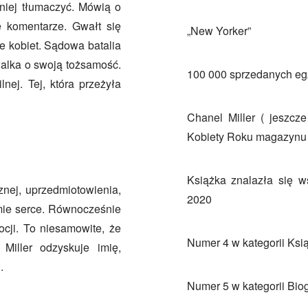
 niej tłumaczyć. Mówią o
e komentarze. Gwałt się
„New Yorker”
le kobiet. Sądowa batalia
walka o swoją tożsamość.
100 000 sprzedanych e
lnej. Tej, która przeżyła
Chanel Miller ( jeszcz
Kobiety Roku magazynu
Książka znalazła się wś
znej, uprzedmiotowienia,
2020
amie serce. Równocześnie
cji. To niesamowite, że
Numer 4 w kategorii Ks
iller odzyskuje imię,
.
Numer 5 w kategorii Bio