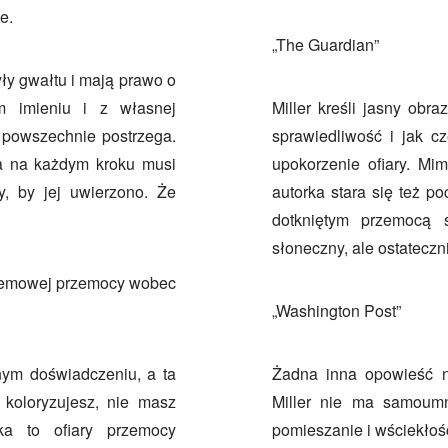
e.
„The Guardian”
y gwałtu i mają prawo o
 imieniu i z własnej
Miller kreśli jasny obr
 powszechnie postrzega.
sprawiedliwość i jak c
ra na każdym kroku musi
upokorzenie ofiary. Mi
, by jej uwierzono. Że
autorka stara się też p
dotkniętym przemocą 
słoneczny, ale ostateczn
stemowej przemocy wobec
„Washington Post”
nym doświadczeniu, a ta
Żadna inna opowieść n
koloryzujesz, nie masz
Miller nie ma samoumni
ka to ofiary przemocy
pomieszanie i wściekłość.