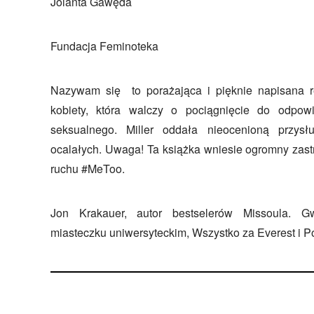
Jolanta Gawęda
Fundacja Feminoteka
Nazywam się to porażająca i pięknie napisana r
kobiety, która walczy o pociągnięcie do odpowie
seksualnego. Miller oddała nieocenioną przysłu
ocalałych. Uwaga! Ta książka wniesie ogromny zastr
ruchu #MeToo.
Jon Krakauer, autor bestselerów Missoula. 
miasteczku uniwersyteckim, Wszystko za Everest i 