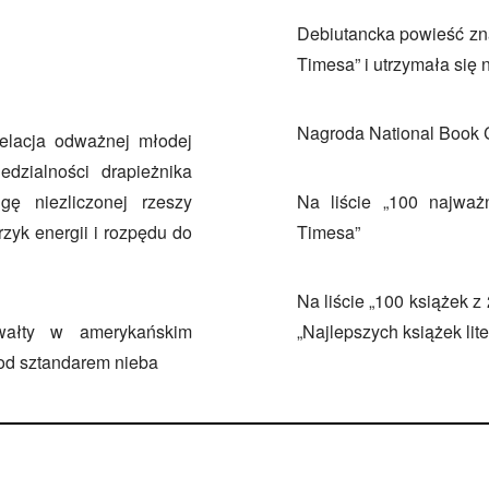
Debiutancka powieść zna
Timesa” i utrzymała się n
Nagroda National Book Cr
elacja odważnej młodej
dzialności drapieżnika
gę niezliczonej rzeszy
Na liście „100 najważ
zyk energii i rozpędu do
Timesa”
Na liście „100 książek z
Gwałty w amerykańskim
„Najlepszych książek lite
Pod sztandarem nieba