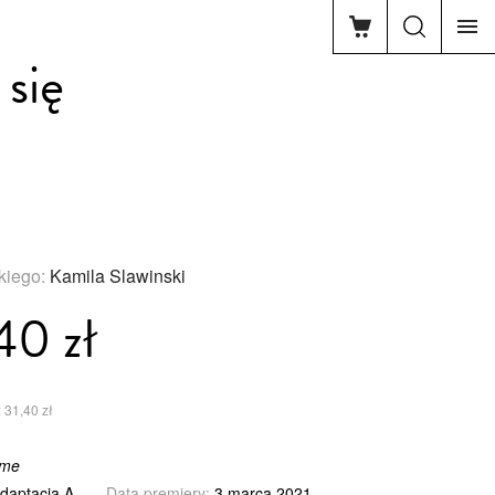
się
skiego:
Kamila Slawinski
40 zł
 31,40 zł
ame
daptacja A.
Data premiery:
3 marca 2021