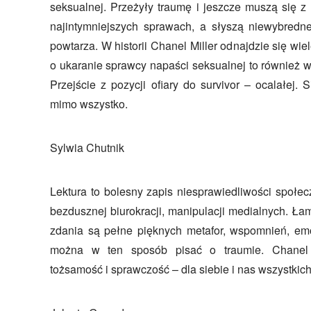
seksualnej. Przeżyły traumę i jeszcze muszą się z
najintymniejszych sprawach, a słyszą niewybredn
powtarza. W historii Chanel Miller odnajdzie się wie
o ukaranie sprawcy napaści seksualnej to również 
Przejście z pozycji ofiary do survivor – ocalałej. Si
mimo wszystko.
Sylwia Chutnik
Lektura to bolesny zapis niesprawiedliwości społec
bezdusznej biurokracji, manipulacji medialnych. Ł
zdania są pełne pięknych metafor, wspomnień, emo
można w ten sposób pisać o traumie. Chanel M
tożsamość i sprawczość – dla siebie i nas wszystkich