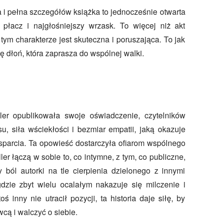
a i pełna szczegółów książka to jednocześnie otwarta
 płacz i najgłośniejszy wrzask. To więcej niż akt
tym charakterze jest skuteczna i poruszająca. To jak
ę dłoń, która zaprasza do wspólnej walki.
er opublikowała swoje oświadczenie, czytelników
su, siła wściekłości i bezmiar empatii, jaką okazuje
wsparcia. Ta opowieść dostarczyła ofiarom wspólnego
er łączą w sobie to, co intymne, z tym, co publiczne,
y ból autorki na tle cierpienia dzielonego z innymi
dzie zbyt wielu ocalałym nakazuje się milczenie i
oś inny nie utracił pozycji, ta historia daje siłę, by
cą i walczyć o siebie.