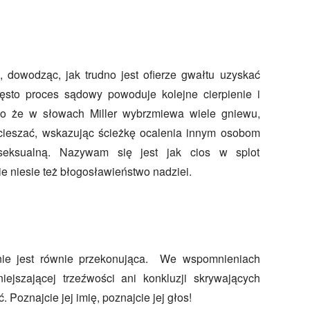
az, dowodząc, jak trudno jest ofierze gwałtu uzyskać
zęsto proces sądowy powoduje kolejne cierpienie i
mo że w słowach Miller wybrzmiewa wiele gniewu,
ocieszać, wskazując ścieżkę ocalenia innym osobom
seksualną. Nazywam się jest jak cios w splot
ie niesie też błogosławieństwo nadziei.
ie jest równie przekonująca. We wspomnieniach
ejszającej trzeźwości ani konkluzji skrywających
 Poznajcie jej imię, poznajcie jej głos!