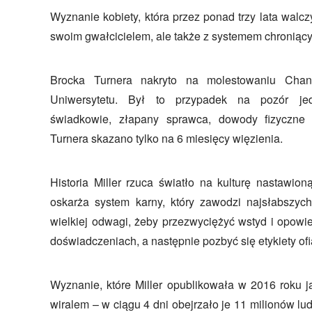
Wyznanie kobiety, która przez ponad trzy lata walcz
swoim gwałcicielem, ale także z systemem chroniącym
Brocka Turnera nakryto na molestowaniu Chan
Uniwersytetu. Był to przypadek na pozór je
świadkowie, złapany sprawca, dowody fizyczne
Turnera skazano tylko na 6 miesięcy więzienia.
Historia Miller rzuca światło na kulturę nastawio
oskarża system karny, który zawodzi najsłabszyc
wielkiej odwagi, żeby przezwyciężyć wstyd i opowie
doświadczeniach, a następnie pozbyć się etykiety ofi
Wyznanie, które Miller opublikowała w 2016 roku j
wiralem – w ciągu 4 dni obejrzało je 11 milionów lu