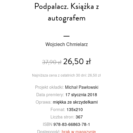
Podpalacz. Książka z
autografem
Wojciech Chmielarz
26,50 zł
37,90 zł
Najniższa cena z ostatnich 30 dni: 26,50 zł
Projekt okładki:
Michał Pawłowski
Data premiery:
17 stycznia 2018
Oprawa:
miękka ze skrzydełkami
Format:
135x210
Liczba stron:
367
ISBN
978-83-66863-78-1
Dostępność:
brak w magazynie