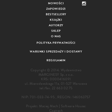
NOWOŚCI
ZAPOWIEDZI
BESTSELLERY
KSIĄŻKI
AUTORZY
SKLEP
O NAS
POLITYKA PRYWATNOŚCI
WARUNKI SPRZEDAŻY I DOSTAWY
REGULAMIN
Copyright © 2014. Wydawnictwo
MARGINESY Sp. z o.o.
KRS: 0000416091
ul. Mierosławskiego 11a, 01-527 Warszawa
tel./fax.
22 663 02 75
NIP: 701-033-74-95 , REGON: 146063757
Projekt:
Maciej Mach
|
Software House:
Cogitech