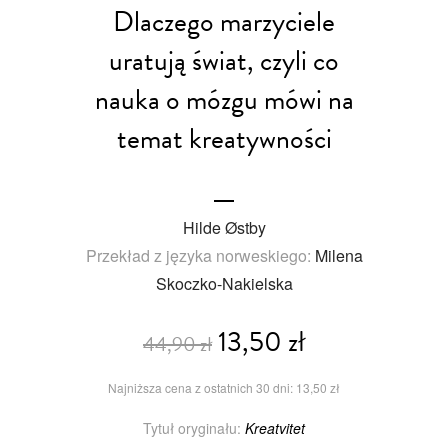
Dlaczego marzyciele
uratują świat, czyli co
nauka o mózgu mówi na
temat kreatywności
Hilde Østby
Przekład z języka norweskiego:
Milena
Skoczko-Nakielska
13,50 zł
44,90 zł
Najniższa cena z ostatnich 30 dni: 13,50 zł
Tytuł oryginału:
Kreatvitet