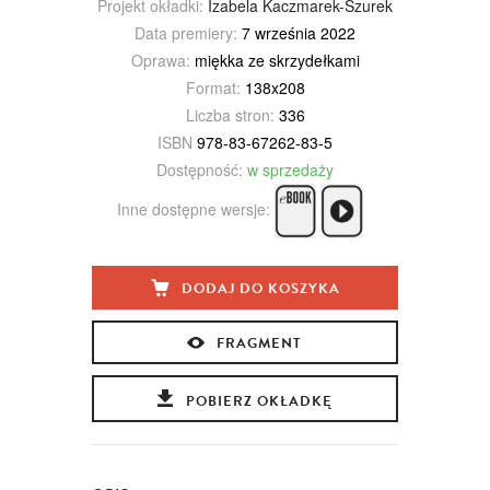
Projekt okładki:
Izabela Kaczmarek-Szurek
Data premiery:
7 września 2022
Oprawa:
miękka ze skrzydełkami
Format:
138x208
Liczba stron:
336
ISBN
978-83-67262-83-5
Dostępność:
w sprzedaży
Inne dostępne wersje:
DODAJ DO KOSZYKA
FRAGMENT
POBIERZ OKŁADKĘ