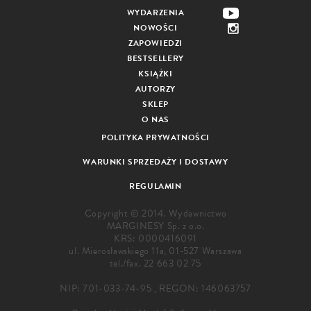
WYDARZENIA
NOWOŚCI
ZAPOWIEDZI
BESTSELLERY
KSIĄŻKI
AUTORZY
SKLEP
O NAS
POLITYKA PRYWATNOŚCI
WARUNKI SPRZEDAŻY I DOSTAWY
REGULAMIN
Copyright © 2014. Wydawnictwo
MARGINESY Sp. z o.o.
KRS: 0000416091
ul. Mierosławskiego 11a, 01-527 Warszawa
tel./fax.
22 663 02 75
NIP: 701-033-74-95 , REGON: 146063757