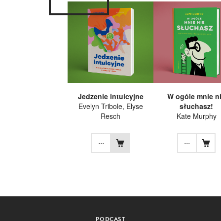
Jedzenie intuicyjne
W ogóle mnie n
Evelyn Tribole
,
Elyse
słuchasz!
Resch
Kate Murphy
...
...
PODCAST