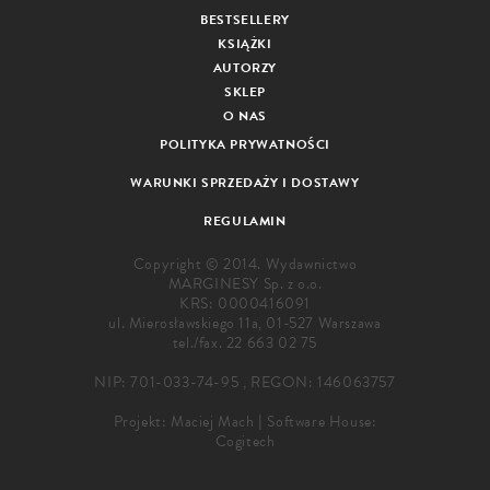
BESTSELLERY
KSIĄŻKI
AUTORZY
SKLEP
O NAS
POLITYKA PRYWATNOŚCI
WARUNKI SPRZEDAŻY I DOSTAWY
REGULAMIN
Copyright © 2014. Wydawnictwo
MARGINESY Sp. z o.o.
KRS: 0000416091
ul. Mierosławskiego 11a, 01-527 Warszawa
tel./fax.
22 663 02 75
NIP: 701-033-74-95 , REGON: 146063757
Projekt:
Maciej Mach
|
Software House:
Cogitech