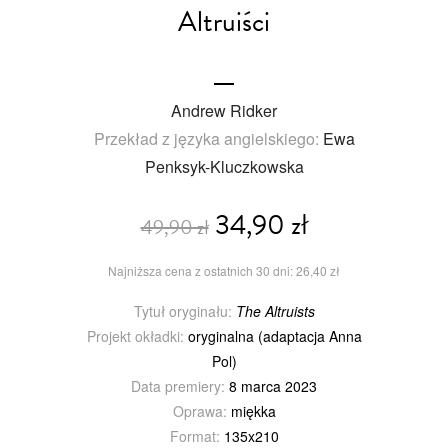
Altruiści
Andrew Ridker
Przekład z języka angielskiego:
Ewa
Penksyk-Kluczkowska
34,90 zł
49,90 zł
Najniższa cena z ostatnich 30 dni: 26,40 zł
Tytuł oryginału:
The Altruists
Projekt okładki:
oryginalna (adaptacja Anna
Pol)
Data premiery:
8 marca 2023
Oprawa:
miękka
Format:
135x210