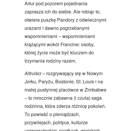
Artur pod pozorem pojednania
zaprasza ich do siebie. Ale robiąc to,
otwiera puszkę Pandory z odwiecznymi
urazami i dawno pogrzebanymi
wspomnieniami – wspomnieniami
krążącymi wokół Francine: osoby,
której życie może być kluczem do
trzymania rodziny razem.
Altruiści
– rozgrywający się w Nowym
Jorku, Paryżu, Bostonie, St. Louis i na
małej pustynnej placówce w Zimbabwe
– to mrocznie zabawna (i czuła) saga
rodzinna, która zderza różnicę pokoleń.
To powieść o pieniądzach,
przywilejach, polityce, kulturze
uniwersyteckiej, randkach, wiejskich