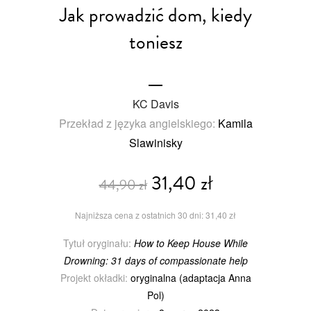
Jak prowadzić dom, kiedy
toniesz
KC Davis
Przekład z języka angielskiego:
Kamila
Slawinisky
31,40 zł
44,90 zł
Najniższa cena z ostatnich 30 dni: 31,40 zł
Tytuł oryginału:
How to Keep House While
Drowning: 31 days of compassionate help
Projekt okładki:
oryginalna (adaptacja Anna
Pol)