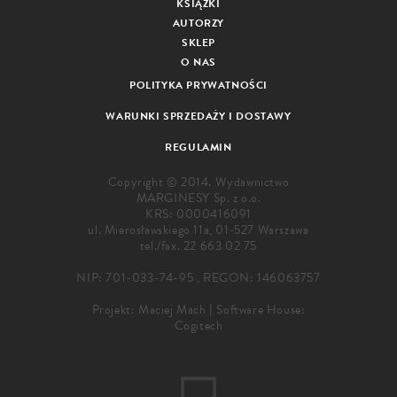
KSIĄŻKI
AUTORZY
SKLEP
O NAS
POLITYKA PRYWATNOŚCI
WARUNKI SPRZEDAŻY I DOSTAWY
REGULAMIN
Copyright © 2014. Wydawnictwo
MARGINESY Sp. z o.o.
KRS: 0000416091
ul. Mierosławskiego 11a, 01-527 Warszawa
tel./fax.
22 663 02 75
NIP: 701-033-74-95 , REGON: 146063757
Projekt:
Maciej Mach
|
Software House:
Cogitech