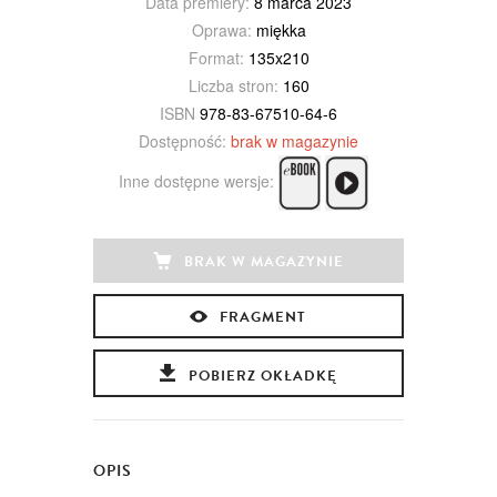
Data premiery:
8 marca 2023
Oprawa:
miękka
Format:
135x210
Liczba stron:
160
ISBN
978-83-67510-64-6
Dostępność:
brak w magazynie
Inne dostępne wersje:
BRAK W MAGAZYNIE
FRAGMENT
POBIERZ OKŁADKĘ
OPIS