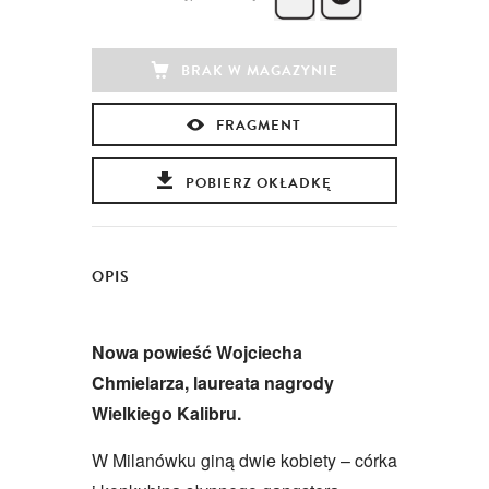
BRAK W MAGAZYNIE
FRAGMENT
POBIERZ OKŁADKĘ
OPIS
Nowa powieść Wojciecha
Chmielarza, laureata nagrody
Wielkiego Kalibru.
W Milanówku giną dwie kobiety – córka