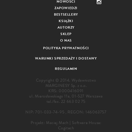
NOWOŚCI
ZAPOWIEDZI
BESTSELLERY
KSIĄŻKI
AUTORZY
SKLEP
O NAS
POLITYKA PRYWATNOŚCI
WARUNKI SPRZEDAŻY I DOSTAWY
REGULAMIN
Copyright © 2014. Wydawnictwo
MARGINESY Sp. z o.o.
KRS: 0000416091
ul. Mierosławskiego 11a, 01-527 Warszawa
tel./fax.
22 663 02 75
NIP: 701-033-74-95 , REGON: 146063757
Projekt:
Maciej Mach
|
Software House:
Cogitech