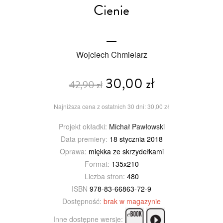
Cienie
Wojciech Chmielarz
30,00 zł
42,90 zł
Najniższa cena z ostatnich 30 dni: 30,00 zł
Projekt okładki:
Michał Pawłowski
Data premiery:
18 stycznia 2018
Oprawa:
miękka ze skrzydełkami
Format:
135x210
Liczba stron:
480
ISBN
978-83-66863-72-9
Dostępność:
brak w magazynie
Inne dostępne wersje: