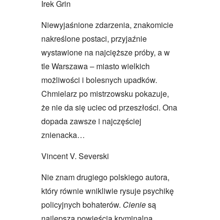
Irek Grin
Niewyjaśnione zdarzenia, znakomicie
nakreślone postaci, przyjaźnie
wystawione na najcięższe próby, a w
tle Warszawa – miasto wielkich
możliwości i bolesnych upadków.
Chmielarz po mistrzowsku pokazuje,
że nie da się uciec od przeszłości. Ona
dopada zawsze i najczęściej
znienacka…
Vincent V. Severski
Nie znam drugiego polskiego autora,
który równie wnikliwie rysuje psychikę
policyjnych bohaterów.
Cienie
są
najlepszą powieścią kryminalną