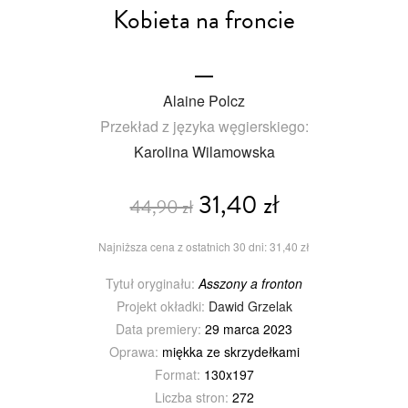
Kobieta na froncie
Alaine Polcz
Przekład z języka węgierskiego:
Karolina Wilamowska
31,40 zł
44,90 zł
Najniższa cena z ostatnich 30 dni: 31,40 zł
Tytuł oryginału:
Asszony a fronton
Projekt okładki:
Dawid Grzelak
Data premiery:
29 marca 2023
Oprawa:
miękka ze skrzydełkami
Format:
130x197
Liczba stron:
272