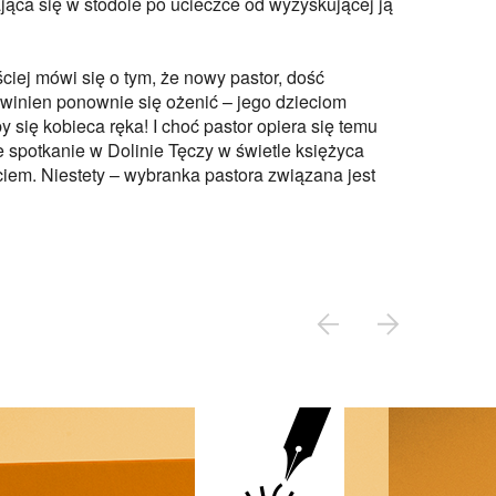
jąca się w stodole po ucieczce od wyzyskującej ją
iej mówi się o tym, że nowy pastor, dość
winien ponownie się ożenić – jego dzieciom
się kobieca ręka! I choć pastor opiera się temu
spotkanie w Dolinie Tęczy w świetle księżyca
em. Niestety – wybranka pastora związana jest