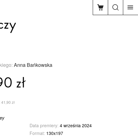
czy
skiego:
Anna Bańkowska
90 zł
 41,90 zł
ley
Data premiery:
4 września 2024
Format:
130x197