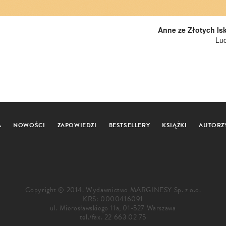
Anne ze Złotych Isk
Lu
A
NOWOŚCI
ZAPOWIEDZI
BESTSELLERY
KSIĄŻKI
AUTORZ
Copyright © 2014. Wydawnictwo MARGINESY Sp. z o.o.
KRS: 0000416091
ul. Mierosławskiego 11a, 01-527 Warszawa
tel./fax.
22 663 02 75