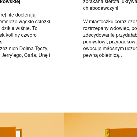
ńkowskiej
zbłąkana sierota, ukrywa
chlebodawczyni.
rej nie docierają
jemnicze wąskie ścieżki,
W miasteczku coraz częśc
 dzikie wiśnie. To
roztrzepany wdowiec, po
ek kotliny czworo
zdecydowanie przydałaby 
s.
pomysłowi, przypadkowe 
ez nich Doliną Tęczy,
owocuje miłosnym uczuci
 Jerry’ego, Carla, Unę i
pewną obietnicą…