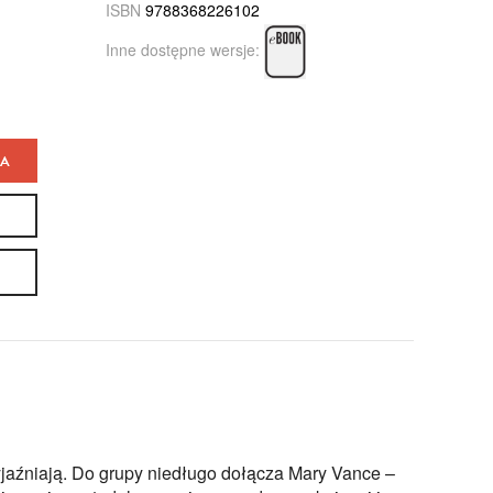
ISBN
9788368226102
Inne dostępne wersje:
KA
zyjaźniają. Do grupy niedługo dołącza Mary Vance –