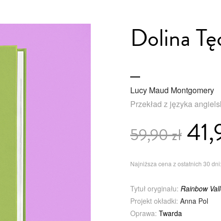
Dolina Tę
Lucy Maud Montgomery
Przekład z języka angiel
41,
59,90 zł
Najniższa cena z ostatnich 30 dni:
Tytuł oryginału:
Rainbow Val
Projekt okładki:
Anna Pol
Oprawa:
Twarda