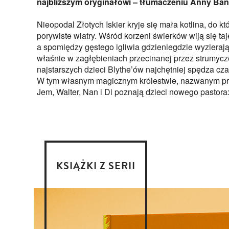
najbliższym oryginałowi – tłumaczeniu Anny Ba
Nieopodal Złotych Iskier kryje się mała kotlina, do któ
porywiste wiatry. Wśród korzeni świerków wiją się ta
a spomiędzy gęstego igliwia gdzieniegdzie wyzierają
właśnie w zagłębieniach przecinanej przez strumycz
najstarszych dzieci Blythe’ów najchętniej spędza cza
W tym własnym magicznym królestwie, nazwanym prz
Jem, Walter, Nan i Di poznają dzieci nowego pastora:
KSIĄŻKI Z SERII