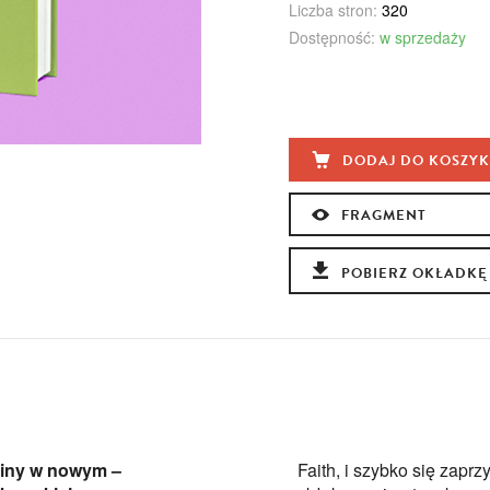
Liczba stron:
320
Dostępność:
w sprzedaży
DODAJ DO KOSZY
FRAGMENT
POBIERZ OKŁADKĘ
ziny w nowym –
Faith, i szybko się zapr