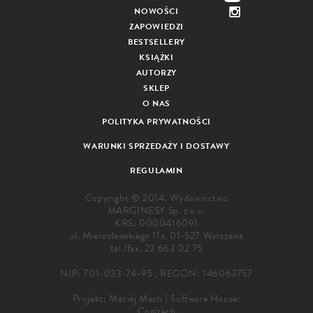
NOWOŚCI
ZAPOWIEDZI
BESTSELLERY
KSIĄŻKI
AUTORZY
SKLEP
O NAS
POLITYKA PRYWATNOŚCI
WARUNKI SPRZEDAŻY I DOSTAWY
REGULAMIN
Copyright © 2014. Wydawnictwo
MARGINESY Sp. z o.o.
KRS: 0000416091
ul. Mierosławskiego 11a, 01-527 Warszawa
tel./fax.
22 663 02 75
NIP: 701-033-74-95 , REGON: 146063757
Projekt:
Maciej Mach
|
Software House:
Cogitech