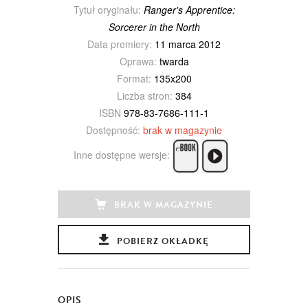
Tytuł oryginału:
Ranger's Apprentice:
Sorcerer in the North
Data premiery:
11 marca 2012
Oprawa:
twarda
Format:
135x200
Liczba stron:
384
ISBN
978-83-7686-111-1
Dostępność:
brak w magazynie
Inne dostępne wersje:
BRAK W MAGAZYNIE
POBIERZ OKŁADKĘ
OPIS