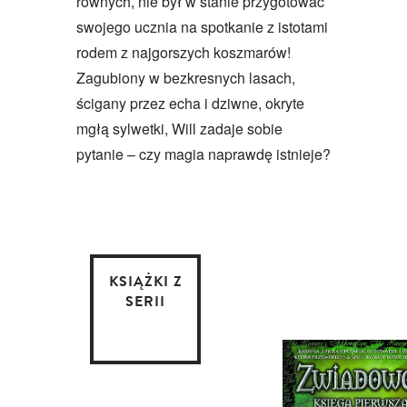
równych, nie był w stanie przygotować
swojego ucznia na spotkanie z istotami
rodem z najgorszych koszmarów!
Zagubiony w bezkresnych lasach,
ścigany przez echa i dziwne, okryte
mgłą sylwetki, Will zadaje sobie
pytanie – czy magia naprawdę istnieje?
KSIĄŻKI Z
SERII