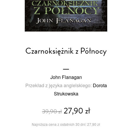
Czarnoksiężnik z Północy
John Flanagan
Przekład z języka angielskiego:
Dorota
Strukowska
27,90 zł
39,90 zł
Najniższa cena z ostatnich 30 dni: 27,90 zł