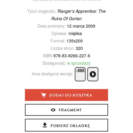
Tytuł oryginału:
Ranger's Apprentice: The
Ruins Of Gorlan
Data premiery:
12 marca 2009
Oprawa:
miękka
Format:
135x200
Liczba stron:
320
ISBN
978-83-8266-227-6
Dostępność:
w sprzedaży
Inne dostępne wersje:
DODAJ DO KOSZYKA
FRAGMENT
POBIERZ OKŁADKĘ