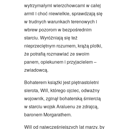
wytrzymałymi wierzchowcami w całej
armii i choć niewielkie, sprawdzają się
w trudnych warunkach terenowych i
wbrew pozorom w bezpośrednim
starciu. Wyróżniają się też
nieprzeciętnym rozumem, krążą plotki,
że potrafią rozmawiać ze swoim
panem, opiekunem i przyjacielem –
zwiadowcą.
Bohaterem książki jest piętnastoletni
sierota, Will, którego ojciec, odważny
wojownik, zginął bohaterską śmiercią
w starciu wojsk Araluenu ze zdrajcą,
baronem Morgarathem.
Will od najwcześniejszych lat marzy, by