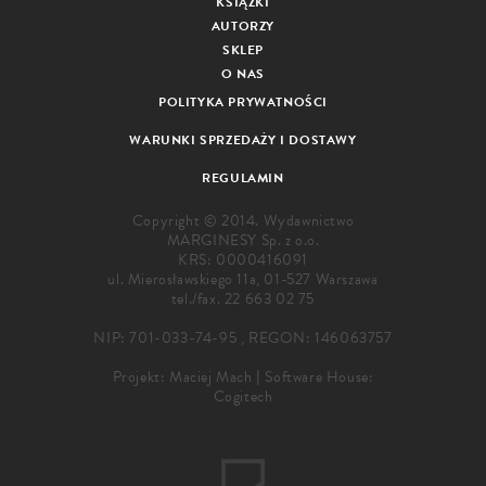
KSIĄŻKI
AUTORZY
SKLEP
O NAS
POLITYKA PRYWATNOŚCI
WARUNKI SPRZEDAŻY I DOSTAWY
REGULAMIN
Copyright © 2014. Wydawnictwo
MARGINESY Sp. z o.o.
KRS: 0000416091
ul. Mierosławskiego 11a, 01-527 Warszawa
tel./fax.
22 663 02 75
NIP: 701-033-74-95 , REGON: 146063757
Projekt:
Maciej Mach
|
Software House:
Cogitech