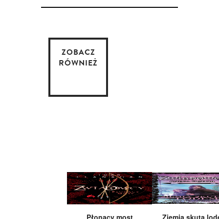
ZOBACZ
RÓWNIEŻ
Płonący most
Ziemia skuta lo