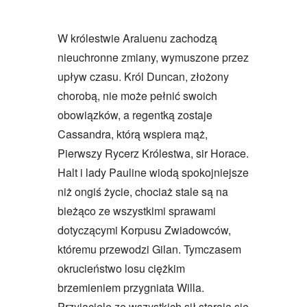
W królestwie Araluenu zachodzą
nieuchronne zmiany, wymuszone przez
upływ czasu. Król Duncan, złożony
chorobą, nie może pełnić swoich
obowiązków, a regentką zostaje
Cassandra, którą wspiera mąż,
Pierwszy Rycerz Królestwa, sir Horace.
Halt i lady Pauline wiodą spokojniejsze
niż ongiś życie, chociaż stale są na
bieżąco ze wszystkimi sprawami
dotyczącymi Korpusu Zwiadowców,
któremu przewodzi Gilan. Tymczasem
okrucieństwo losu ciężkim
brzemieniem przygniata Willa.
Przyjaciele ze wszystkich sił starają się