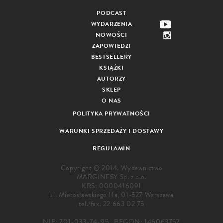
PODCAST
WYDARZENIA
NOWOŚCI
ZAPOWIEDZI
BESTSELLERY
KSIĄŻKI
AUTORZY
SKLEP
O NAS
POLITYKA PRYWATNOŚCI
WARUNKI SPRZEDAŻY I DOSTAWY
REGULAMIN
Copyright © 2014. Wydawnictwo
MARGINESY Sp. z o.o.
KRS: 0000416091
ul. Mierosławskiego 11a, 01-527 Warszawa
tel./fax.
22 663 02 75
NIP: 701-033-74-95 , REGON: 146063757