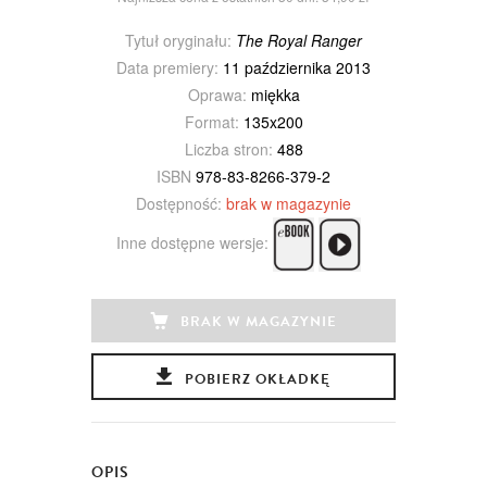
Tytuł oryginału:
The Royal Ranger
Data premiery:
11 października 2013
Oprawa:
miękka
Format:
135x200
Liczba stron:
488
ISBN
978-83-8266-379-2
Dostępność:
brak w magazynie
Inne dostępne wersje:
BRAK W MAGAZYNIE
POBIERZ OKŁADKĘ
OPIS