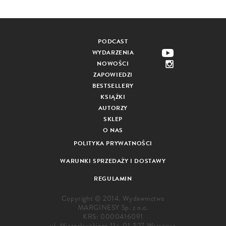
PODCAST
WYDARZENIA
NOWOŚCI
ZAPOWIEDZI
BESTSELLERY
KSIĄŻKI
AUTORZY
SKLEP
O NAS
POLITYKA PRYWATNOŚCI
WARUNKI SPRZEDAŻY I DOSTAWY
REGULAMIN
Copyright © 2014. Wydawnictwo
MARGINESY Sp. z o.o.
KRS: 0000416091
ul. Mierosławskiego 11a, 01-527 Warszawa