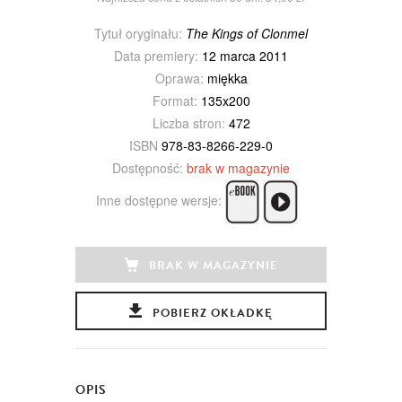
Tytuł oryginału:
The Kings of Clonmel
Data premiery:
12 marca 2011
Oprawa:
miękka
Format:
135x200
Liczba stron:
472
ISBN
978-83-8266-229-0
Dostępność:
brak w magazynie
Inne dostępne wersje:
BRAK W MAGAZYNIE
POBIERZ OKŁADKĘ
OPIS