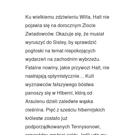
Ku wielkiemu zdziwieniu Willa, Halt nie
pojawia się na dorocznym Zlocie
Zwiadowców. Okazuje się, że musiał
wyruszyć do Sisley, by sprawdzić
pogłoski na temat niepokojących
wydarzeń na zachodnim wybrzeżu.
Fatalne nowiny, jakie przywozi Halt, nie
nastrajają optymistycznie… Kult
wyznawców fałszywego bóstwa
panoszy się w Hiberni, którą od
Araulenu dzieli zaledwie wąska
cieśnina. Pięć z sześciu hibernijskich
królestw zostało już
podporządkowanych Tennysonowi,
przywódcy groźnej sekty. Jeśli uda mu