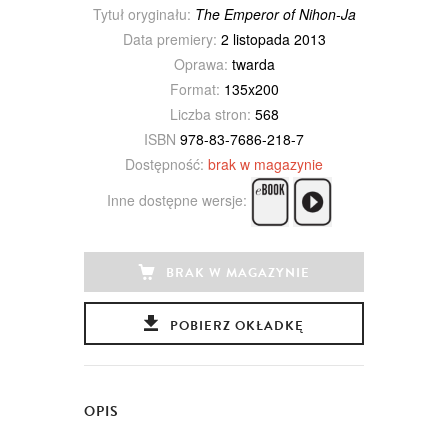
Tytuł oryginału:
The Emperor of Nihon-Ja
Data premiery:
2 listopada 2013
Oprawa:
twarda
Format:
135x200
Liczba stron:
568
ISBN
978-83-7686-218-7
Dostępność:
brak w magazynie
Inne dostępne wersje:
BRAK W MAGAZYNIE
POBIERZ OKŁADKĘ
OPIS