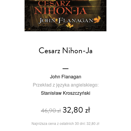
Cesarz Nihon-Ja
John Flanagan
Przekład z języka angielskiego:
Stanisław Kroszczyński
32,80 zł
46,90 zł
Najniższa cena z ostatnich 30 dni: 32,80 zł