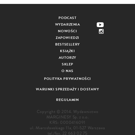
PODCAST
WYDARZENIA
NOWOŚCI
ZAPOWIEDZI
BESTSELLERY
KSIĄŻKI
AUTORZY
SKLEP
O NAS
POLITYKA PRYWATNOŚCI
WARUNKI SPRZEDAŻY I DOSTAWY
REGULAMIN
Copyright © 2014. Wydawnictwo
MARGINESY Sp. z o.o.
KRS: 0000416091
ul. Mierosławskiego 11a, 01-527 Warszawa
tel./fax.
22 663 02 75