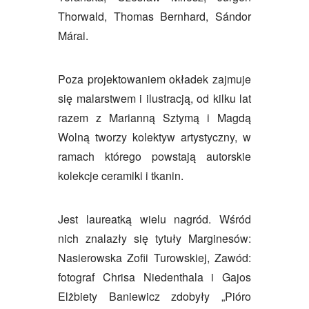
Thorwald, Thomas Bernhard, Sándor
Márai.
Poza projektowaniem okładek zajmuje
się malarstwem i ilustracją, od kilku lat
razem z Marianną Sztymą i Magdą
Wolną tworzy kolektyw artystyczny, w
ramach którego powstają autorskie
kolekcje ceramiki i tkanin.
Jest laureatką wielu nagród. Wśród
nich znalazły się tytuły Marginesów:
Nasierowska Zofii Turowskiej, Zawód:
fotograf Chrisa Niedenthala i Gajos
Elżbiety Baniewicz zdobyły „Pióro