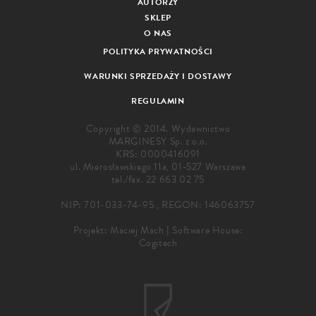
AUTORZY
SKLEP
O NAS
POLITYKA PRYWATNOŚCI
WARUNKI SPRZEDAŻY I DOSTAWY
REGULAMIN
Copyright © 2014. Wydawnictwo
MARGINESY Sp. z o.o.
KRS: 0000416091
ul. Mierosławskiego 11a, 01-527 Warszawa
tel./fax.
22 663 02 75
NIP: 701-033-74-95 , REGON: 146063757
Projekt:
Maciej Mach
|
Software House:
Cogitech