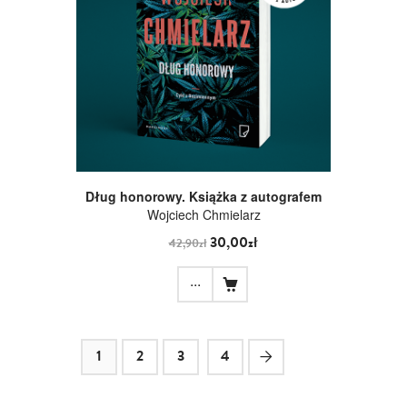
Dług honorowy. Książka z autografem
Wojciech Chmielarz
30,00zł
42,90zł
...
1
2
3
4