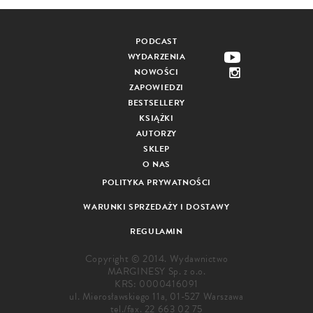
PODCAST
WYDARZENIA
NOWOŚCI
ZAPOWIEDZI
BESTSELLERY
KSIĄŻKI
AUTORZY
SKLEP
O NAS
POLITYKA PRYWATNOŚCI
WARUNKI SPRZEDAŻY I DOSTAWY
REGULAMIN
Copyright © 2014. Wydawnictwo
MARGINESY Sp. z o.o.
KRS: 0000416091
ul. Mierosławskiego 11a, 01-527 Warszawa
tel./fax.
22 663 02 75