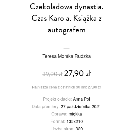
Czekoladowa dynastia.
Czas Karola. Książka z
autografem
Teresa Monika Rudzka
27,90 zł
39,90 zł
Najniższa cena z ostatnich 30 dni: 27,90 zł
Projekt okładki:
Anna Pol
Data premiery:
27 października 2021
Oprawa:
miękka
Format:
135x210
Liczba stron:
320