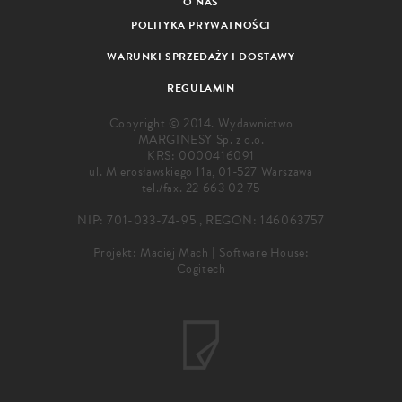
O NAS
POLITYKA PRYWATNOŚCI
WARUNKI SPRZEDAŻY I DOSTAWY
REGULAMIN
Copyright © 2014. Wydawnictwo
MARGINESY Sp. z o.o.
KRS: 0000416091
ul. Mierosławskiego 11a, 01-527 Warszawa
tel./fax.
22 663 02 75
NIP: 701-033-74-95 , REGON: 146063757
Projekt:
Maciej Mach
|
Software House:
Cogitech