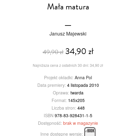
Mała matura
Janusz Majewski
34,90 zł
49,90 zł
Najniższa cena z ostatnich 30 dni: 34,90 zł
Projekt okładki:
Anna Pol
Data premiery:
4 listopada 2010
Oprawa:
twarda
Format:
145x205
Liczba stron:
448
ISBN
978-83-928431-1-5
Dostępność:
brak w magazynie
Inne dostępne wersje: