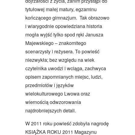
dojrzałości z życia, zanim przystąpi do
tytułowej małej matury, egzaminu
kończącego gimnazjum. Tak obrazowo
i wiarygodnie opowiedziana historia
mogła wyjść tylko spod ręki Janusza
Majewskiego – znakomitego
scenarzysty i reżysera. To powieść
niezwykła; bez względu na wiek
czytelnika uwodzi i wciąga, zachwyca
opisem zapomnianych miejsc, ludzi,
przedmiotów i języków
wielokulturowego Lwowa oraz
wiernością odwzorowania
najdrobniejszych detali.
W 2011 roku powieść zdobyła nagrodę
KSIĄŻKA ROKU 2011 Magazynu