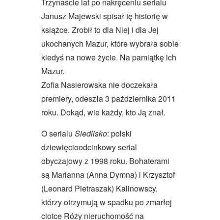
Trzynaście lat po nakręceniu serialu
Janusz Majewski spisał tę historię w
książce. Zrobił to dla Niej i dla Jej
ukochanych Mazur, które wybrała sobie
kiedyś na nowe życie. Na pamiątkę ich
Mazur.
Zofia Nasierowska nie doczekała
premiery, odeszła 3 października 2011
roku. Dokąd, wie każdy, kto Ją znał.
O serialu
Siedlisko
: polski
dziewięcioodcinkowy serial
obyczajowy z 1998 roku. Bohaterami
są Marianna (Anna Dymna) i Krzysztof
(Leonard Pietraszak) Kalinowscy,
którzy otrzymują w spadku po zmarłej
ciotce Róży nieruchomość na