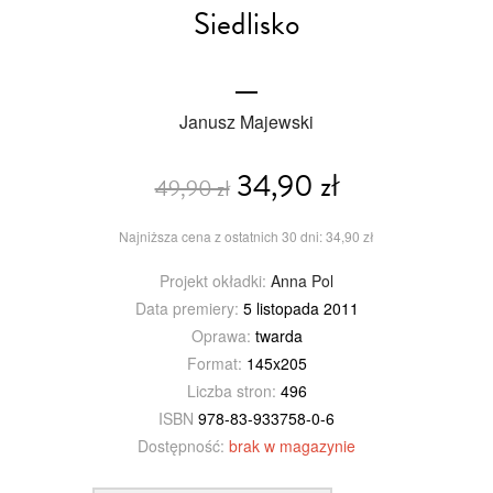
Siedlisko
Janusz Majewski
34,90 zł
49,90 zł
Najniższa cena z ostatnich 30 dni: 34,90 zł
Projekt okładki:
Anna Pol
Data premiery:
5 listopada 2011
Oprawa:
twarda
Format:
145x205
Liczba stron:
496
ISBN
978-83-933758-0-6
Dostępność:
brak w magazynie