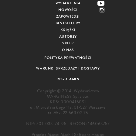
WYDARZENIA
NOWOŚCI
ZAPOWIEDZI
BESTSELLERY
KSIĄŻKI
AUTORZY
SKLEP
O NAS
POLITYKA PRYWATNOŚCI
WARUNKI SPRZEDAŻY I DOSTAWY
REGULAMIN
Copyright © 2014. Wydawnictwo
MARGINESY Sp. z o.o.
KRS: 0000416091
ul. Mierosławskiego 11a, 01-527 Warszawa
tel./fax.
22 663 02 75
NIP: 701-033-74-95 , REGON: 146063757
Projekt:
Maciej Mach
|
Software House: