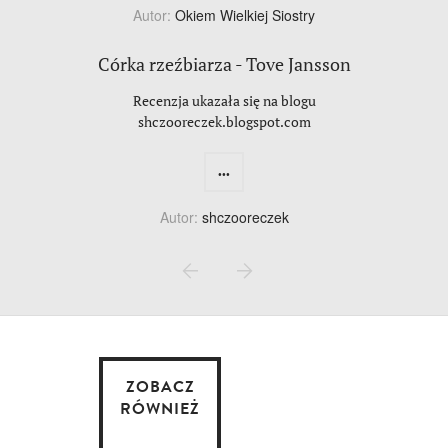
Autor:
Okiem Wielkiej Siostry
Córka rzeźbiarza - Tove Jansson
Recenzja ukazała się na blogu
shczooreczek.blogspot.com
...
Autor:
shczooreczek
ZOBACZ
RÓWNIEŻ