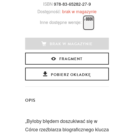
ISBN
978-83-65282-27-9
Dostępność:
brak w magazynie
Inne dostępne wersje:
BRAK W MAGAZYNIE
FRAGMENT
POBIERZ OKŁADKĘ
OPIS
„Byłoby błędem doszukiwać się w
Córce rzeźbiarza biograficznego klucza