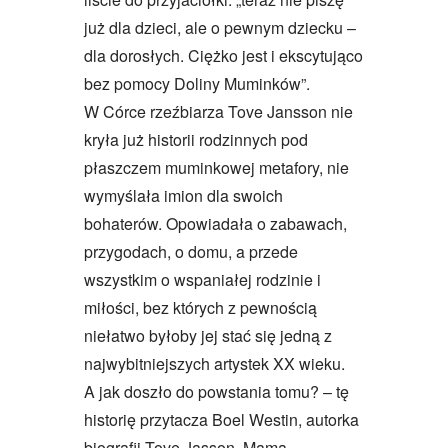
już dla dzieci, ale o pewnym dziecku –
dla dorosłych. Ciężko jest i ekscytująco
bez pomocy Doliny Muminków”.
W Córce rzeźbiarza Tove Jansson nie
kryła już historii rodzinnych pod
płaszczem muminkowej metafory, nie
wymyślała imion dla swoich
bohaterów. Opowiadała o zabawach,
przygodach, o domu, a przede
wszystkim o wspaniałej rodzinie i
miłości, bez których z pewnością
niełatwo byłoby jej stać się jedną z
najwybitniejszych artystek XX wieku.
A jak doszło do powstania tomu? – tę
historię przytacza Boel Westin, autorka
biografii Tove Jasson. Mama