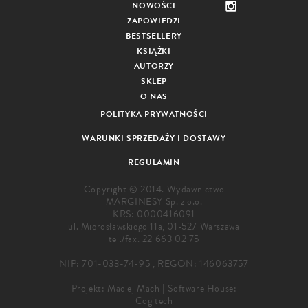
NOWOŚCI
ZAPOWIEDZI
BESTSELLERY
KSIĄŻKI
AUTORZY
SKLEP
O NAS
POLITYKA PRYWATNOŚCI
WARUNKI SPRZEDAŻY I DOSTAWY
REGULAMIN
Copyright © 2014. Wydawnictwo
MARGINESY Sp. z o.o.
KRS: 0000416091
ul. Mierosławskiego 11a, 01-527 Warszawa
tel./fax.
22 663 02 75
NIP: 701-033-74-95 , REGON: 146063757
Projekt:
Maciej Mach
|
Software House:
Cogitech