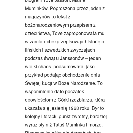
Muminków. Poproszona przez jeden z
magazynów „o tekst z
bożonarodzeniowym przepisem z
dzieciństwa, Tove zaproponowała mu
w zamian «bezprzepisową» historię o
fińskich i szwedzkich zwyczajach
podczas świąt u Janssonów – jeden
wielki chaos, podsumowała, jako
przykład podając obchodzenie dnia
Świętej Łucji w Boże Narodzenie. To
wspomnienie dało początek
opowieściom z Córki rzeźbiarza, która
ukazała się jesienią 1968 roku. Był to
kolejny literacki punkt zwrotny, bardziej
wyrazisty niż Tatuś Muminka i morze.
Pierwsza książka dla dorosłych, bez