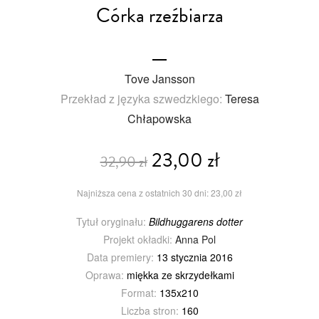
Córka rzeźbiarza
Tove Jansson
Przekład z języka szwedzkiego:
Teresa
Chłapowska
23,00 zł
32,90 zł
Najniższa cena z ostatnich 30 dni: 23,00 zł
Tytuł oryginału:
Bildhuggarens dotter
Projekt okładki:
Anna Pol
Data premiery:
13 stycznia 2016
Oprawa:
miękka ze skrzydełkami
Format:
135x210
Liczba stron:
160