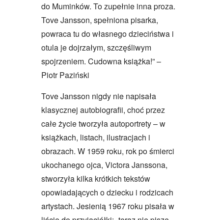
do Muminków. To zupełnie inna proza.
Tove Jansson, spełniona pisarka,
powraca tu do własnego dzieciństwa i
otula je dojrzałym, szczęśliwym
spojrzeniem. Cudowna książka!” –
Piotr Paziński
Tove Jansson nigdy nie napisała
klasycznej autobiografii, choć przez
całe życie tworzyła autoportrety – w
książkach, listach, ilustracjach i
obrazach. W 1959 roku, rok po śmierci
ukochanego ojca, Victora Janssona,
stworzyła kilka krótkich tekstów
opowiadających o dziecku i rodzicach
artystach. Jesienią 1967 roku pisała w
liście do przyjaciółki: „teraz nie piszę