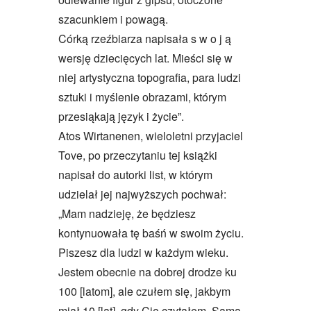
szacunkiem i powagą.
Córką rzeźbiarza napisała s w o j ą
wersję dziecięcych lat. Mieści się w
niej artystyczna topografia, para ludzi
sztuki i myślenie obrazami, którym
przesiąkają język i życie”.
Atos Wirtanenen, wieloletni przyjaciel
Tove, po przeczytaniu tej książki
napisał do autorki list, w którym
udzielał jej najwyższych pochwał:
„Mam nadzieję, że będziesz
kontynuowała tę baśń w swoim życiu.
Piszesz dla ludzi w każdym wieku.
Jestem obecnie na dobrej drodze ku
100 [latom], ale czułem się, jakbym
miał 10 [lat], gdy Cię czytałem. Sama