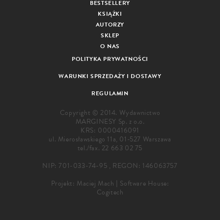
BESTSELLERY
KSIĄŻKI
AUTORZY
SKLEP
O NAS
POLITYKA PRYWATNOŚCI
WARUNKI SPRZEDAŻY I DOSTAWY
REGULAMIN
Copyright © 2014. Wydawnictwo
MARGINESY Sp. z o.o.
KRS: 0000416091
ul. Mierosławskiego 11a, 01-527 Warszawa
tel./fax.
22 663 02 75
NIP: 701-033-74-95 , REGON: 146063757
Projekt:
Maciej Mach
|
Software House:
Cogitech