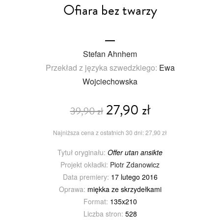
Ofiara bez twarzy
Stefan Ahnhem
Przekład z języka szwedzkiego:
Ewa
Wojciechowska
27,90 zł
39,90 zł
Najniższa cena z ostatnich 30 dni: 27,90 zł
Tytuł oryginału:
Offer utan ansikte
Projekt okładki:
Piotr Zdanowicz
Data premiery:
17 lutego 2016
Oprawa:
miękka ze skrzydełkami
Format:
135x210
Liczba stron:
528