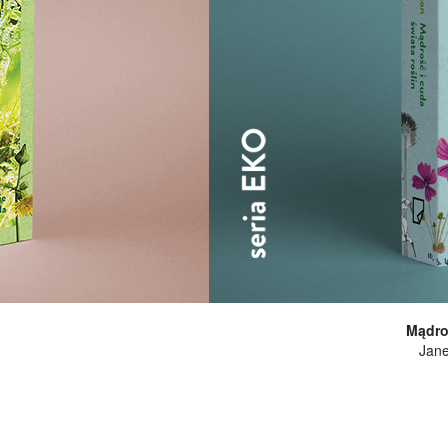
Mądroś
Jane