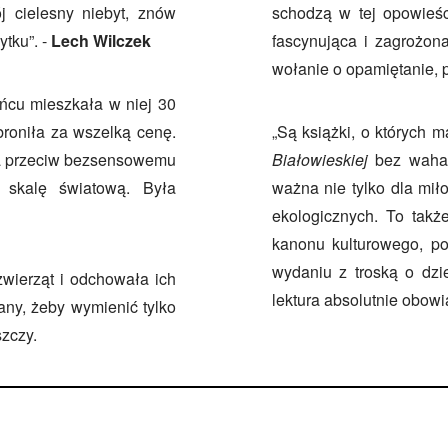
 cielesny niebyt, znów
schodzą w tej opowieści
ytku”. -
Lech Wilczek
fascynująca i zagrożona
wołanie o opamiętanie, p
cu mieszkała w niej 30
 broniła za wszelką cenę.
„
Są książki, o których m
ła przeciw bezsensowemu
Białowieskiej
bez wahan
 skalę światową. Była
ważna nie tylko dla mił
ekologicznych. To takż
kanonu kulturowego, poł
wydaniu z troską o dzi
zwierząt i odchowała ich
lektura absolutnie obow
ciany, żeby wymienić tylko
szczy.