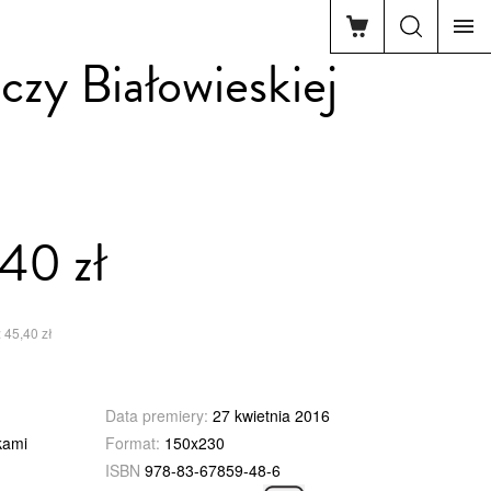
czy Białowieskiej
40 zł
 45,40 zł
Data premiery:
27 kwietnia 2016
kami
Format:
150x230
ISBN
978-83-67859-48-6