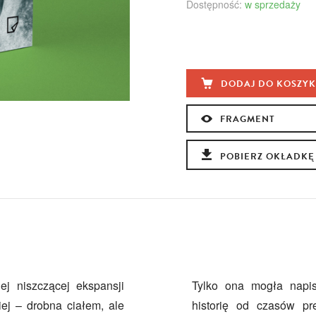
Dostępność:
w sprzedaży
DODAJ DO KOSZY
FRAGMENT
POBIERZ OKŁADKĘ
ej niszczącej ekspansji
Tylko ona mogła nap
ej – drobna ciałem, ale
historię od czasów pr