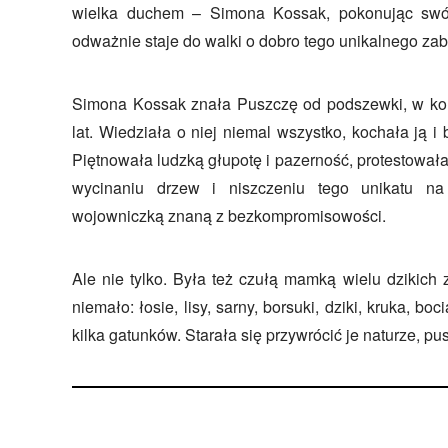
wielka duchem – Simona Kossak, pokonując swój
odważnie staje do walki o dobro tego unikalnego zab
Simona Kossak znała Puszczę od podszewki, w koń
lat. Wiedziała o niej niemal wszystko, kochała ją i
Piętnowała ludzką głupotę i pazerność, protestowa
wycinaniu drzew i niszczeniu tego unikatu na
wojowniczką znaną z bezkompromisowości.
Ale nie tylko. Była też czułą mamką wielu dzikich 
niemało: łosie, lisy, sarny, borsuki, dziki, kruka, bo
kilka gatunków. Starała się przywrócić je naturze, pu