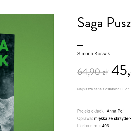
Saga Pusz
Simona Kossak
45,
64,90 zł
Najniższa cena z ostatnich 30 dni:
Projekt okładki:
Anna Pol
Oprawa:
miękka ze skrzydeł
Liczba stron:
496