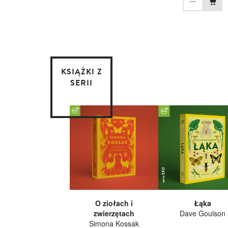
KSIĄŻKI Z
SERII
O ziołach i
Łąka
zwierzętach
Dave Goulson
Simona Kossak