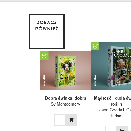
ZOBACZ
RÓWNIEŻ
Dobra świnka, dobra
Mądrość i cuda św
Sy Montgomery
roślin
Jane Goodall
, Ga
Hudson
...
...