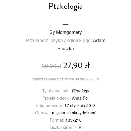
Ptakologia
Sy Montgomery
Przekład z języka angielskiego:
Adam
Pluszka
27,90 zł
39,90 zł
Najniższa cena z ostatnich 30 dni: 27,90 zł
Tytuł oryginału:
Birdology
Projekt okładki:
Anna Pol
Data premiery:
17 stycznia 2018
Oprawa:
miękka ze skrzydełkami
Format:
135x210
Liczba stron:
416