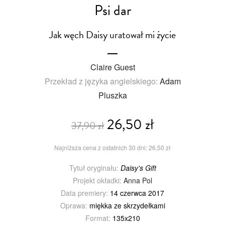
Psi dar
Jak węch Daisy uratował mi życie
Claire Guest
Przekład z języka angielskiego:
Adam
Pluszka
26,50 zł
37,90 zł
Najniższa cena z ostatnich 30 dni: 26,50 zł
Tytuł oryginału:
Daisy's Gift
Projekt okładki:
Anna Pol
Data premiery:
14 czerwca 2017
Oprawa:
miękka ze skrzydełkami
Format:
135x210