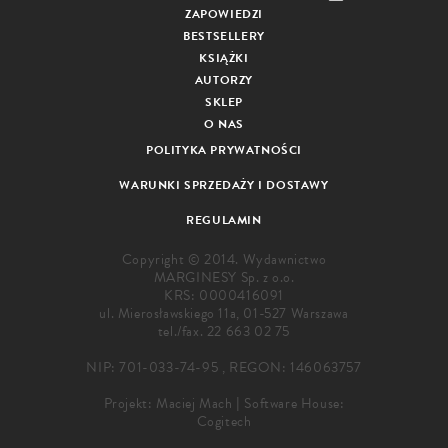
ZAPOWIEDZI
BESTSELLERY
KSIĄŻKI
AUTORZY
SKLEP
O NAS
POLITYKA PRYWATNOŚCI
WARUNKI SPRZEDAŻY I DOSTAWY
REGULAMIN
Copyright © 2014. Wydawnictwo
MARGINESY Sp. z o.o.
KRS: 0000416091
ul. Mierosławskiego 11a, 01-527 Warszawa
tel./fax.
22 663 02 75
NIP: 701-033-74-95 , REGON: 146063757
Projekt:
Maciej Mach
|
Software House:
Cogitech