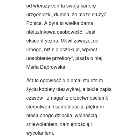
od wierszy ceniła swoją karierę
urzędniczki, dumna, że może służyć
Polsce. A była to wielka dama i
nietuzinkowa osobowość. „Jest
ekscentryczna. Mówi zawsze, co
innego, niż się oczekuje, wprost
uosobienie przekory”, pisała o niej
Maria Dąbrowska.
Iłła
to opowieść o niemal stuletnim
życiu kobiety niezwykłej, a także zapis
czasów i zmagań z przeciwnościami:
sieroctwem i samotnością, piętnem
nieślubnego dziecka, wolnością i
zniewoleniem, namiętnością i
wycofaniem.