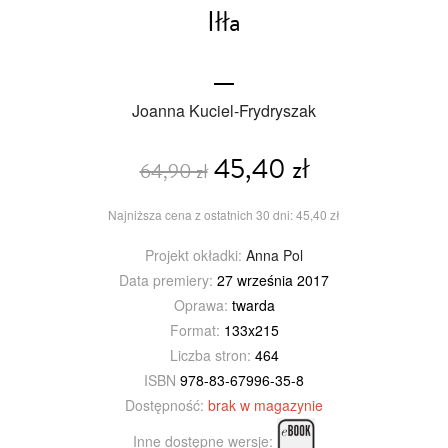
Iłła
Joanna Kuciel-Frydryszak
45,40 zł
64,90 zł
Najniższa cena z ostatnich 30 dni: 45,40 zł
Projekt okładki:
Anna Pol
Data premiery:
27 września 2017
Oprawa:
twarda
Format:
133x215
Liczba stron:
464
ISBN
978-83-67996-35-8
Dostępność:
brak w magazynie
Inne dostępne wersje: