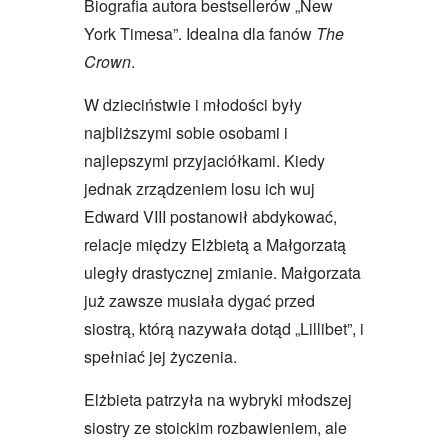
Biografia autora bestsellerów „New
York Timesa”. Idealna dla fanów
The
Crown
.
W dzieciństwie i młodości były
najbliższymi sobie osobami i
najlepszymi przyjaciółkami. Kiedy
jednak zrządzeniem losu ich wuj
Edward VIII postanowił abdykować,
relacje między Elżbietą a Małgorzatą
uległy drastycznej zmianie. Małgorzata
już zawsze musiała dygać przed
siostrą, którą nazywała dotąd „Lillibet”, i
spełniać jej życzenia.
Elżbieta patrzyła na wybryki młodszej
siostry ze stoickim rozbawieniem, ale