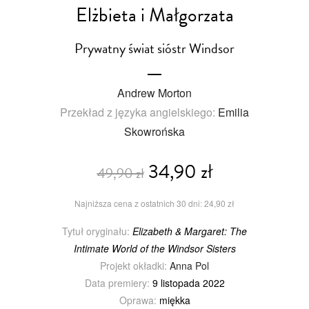
Elżbieta i Małgorzata
Prywatny świat sióstr Windsor
Andrew Morton
Przekład z języka angielskiego:
Emilia
Skowrońska
34,90 zł
49,90 zł
Najniższa cena z ostatnich 30 dni: 24,90 zł
Tytuł oryginału:
Elizabeth & Margaret: The
Intimate World of the Windsor Sisters
Projekt okładki:
Anna Pol
Data premiery:
9 listopada 2022
Oprawa:
miękka