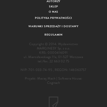
AUTORZY
SKLEP
O NAS
POLITYKA PRYWATNOŚCI
WARUNKI SPRZEDAŻY I DOSTAWY
REGULAMIN
Copyright © 2014. Wydawnictwo
MARGINESY Sp. z o.o.
KRS: 0000416091
ul. Mierosławskiego 11a, 01-527 Warszawa
tel./fax.
22 663 02 75
NIP: 701-033-74-95 , REGON: 146063757
Projekt:
Maciej Mach
|
Software House:
Cogitech