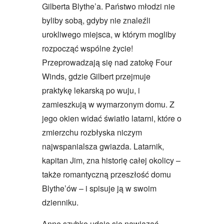
Gilberta Blythe’a. Państwo młodzi nie
byliby sobą, gdyby nie znaleźli
urokliwego miejsca, w którym mogliby
rozpocząć wspólne życie!
Przeprowadzają się nad zatokę Four
Winds, gdzie Gilbert przejmuje
praktykę lekarską po wuju, i
zamieszkują w wymarzonym domu. Z
jego okien widać światło latarni, które o
zmierzchu rozbłyska niczym
najwspanialsza gwiazda. Latarnik,
kapitan Jim, zna historię całej okolicy –
także romantyczną przeszłość domu
Blythe’ów – i spisuje ją w swoim
dzienniku.
Anne szybko udaje się nawiązać