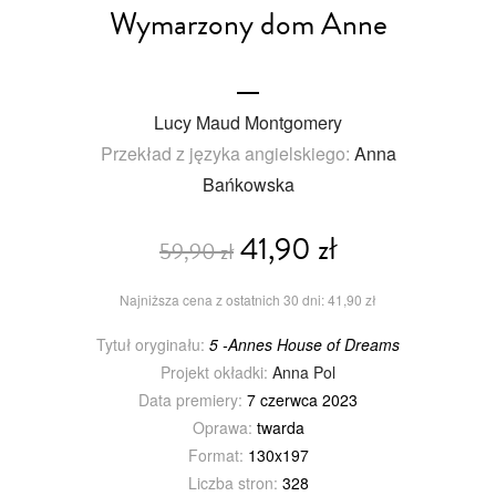
Wymarzony dom Anne
Lucy Maud Montgomery
Przekład z języka angielskiego:
Anna
Bańkowska
41,90 zł
59,90 zł
Najniższa cena z ostatnich 30 dni: 41,90 zł
Tytuł oryginału:
5 -Annes House of Dreams
Projekt okładki:
Anna Pol
Data premiery:
7 czerwca 2023
Oprawa:
twarda
Format:
130x197
Liczba stron:
328