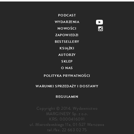
PODCAST
WYDARZENIA
NOWOŚCI
ZAPOWIEDZI
BESTSELLERY
KSIĄŻKI
AUTORZY
SKLEP
O NAS
POLITYKA PRYWATNOŚCI
WARUNKI SPRZEDAŻY I DOSTAWY
REGULAMIN
Copyright © 2014. Wydawnictwo
MARGINESY Sp. z o.o.
KRS: 0000416091
ul. Mierosławskiego 11a, 01-527 Warszawa
tel./fax.
22 663 02 75