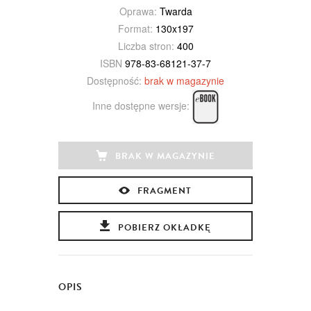
Oprawa:
Twarda
Format:
130x197
Liczba stron:
400
ISBN
978-83-68121-37-7
Dostępność:
brak w magazynie
Inne dostępne wersje:
BRAK W MAGAZYNIE
FRAGMENT
POBIERZ OKŁADKĘ
OPIS