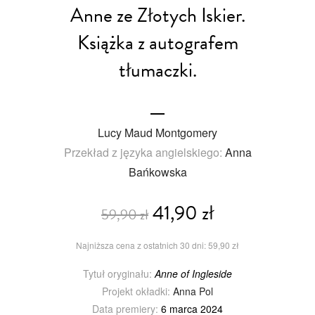
Anne ze Złotych Iskier.
Książka z autografem
tłumaczki.
Lucy Maud Montgomery
Przekład z języka angielskiego:
Anna
Bańkowska
41,90 zł
59,90 zł
Najniższa cena z ostatnich 30 dni: 59,90 zł
Tytuł oryginału:
Anne of Ingleside
Projekt okładki:
Anna Pol
Data premiery:
6 marca 2024