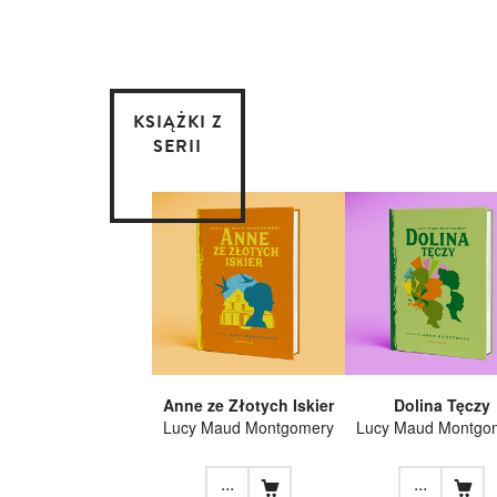
KSIĄŻKI Z
SERII
Anne ze Złotych Iskier
Dolina Tęczy
Lucy Maud Montgomery
Lucy Maud Montgo
...
...