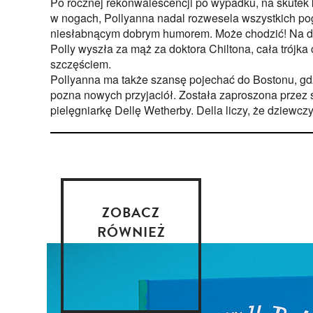
Po rocznej rekonwalescencji po wypadku, na skutek 
w nogach, Pollyanna nadal rozwesela wszystkich p
niesłabnącym dobrym humorem. Może chodzić! Na dod
Polly wyszła za mąż za doktora Chiltona, cała trójka
szczęściem.
Pollyanna ma także szansę pojechać do Bostonu, gdz
pozna nowych przyjaciół. Została zaproszona przez
pielęgniarkę Dellę Wetherby. Della liczy, że dziewc
ZOBACZ
RÓWNIEŻ