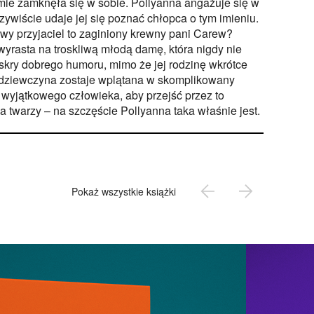
amie zamknęła się w sobie. Pollyanna angażuje się w
zywiście udaje jej się poznać chłopca o tym imieniu.
owy przyjaciel to zaginiony krewny pani Carew?
wyrasta na troskliwą młodą damę, która nigdy nie
 iskry dobrego humoru, mimo że jej rodzinę wkrótce
 dziewczyna zostaje wplątana w skomplikowany
a wyjątkowego człowieka, aby przejść przez to
 twarzy – na szczęście Pollyanna taka właśnie jest.
Pokaż wszystkie książki