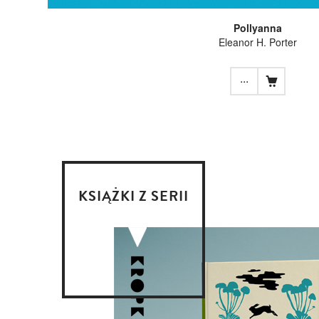
Pollyanna
Eleanor H. Porter
...
KSIĄŻKI Z SERII