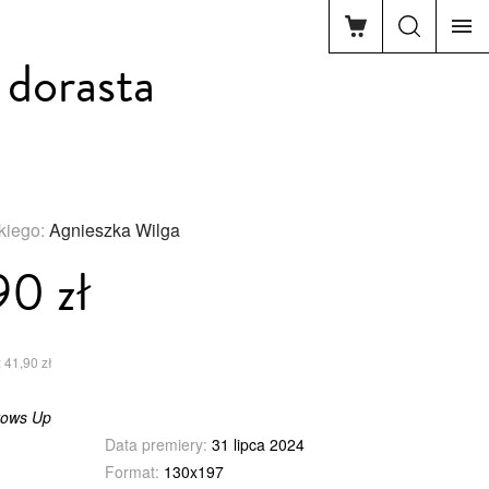
 dorasta
skiego:
Agnieszka Wilga
90 zł
 41,90 zł
rows Up
Data premiery:
31 lipca 2024
Format:
130x197