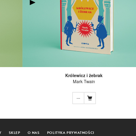
Królewicz i żebrak
Mark Twain
...
Y
SKLEP
O NAS
POLITYKA PRYWATNOŚCI