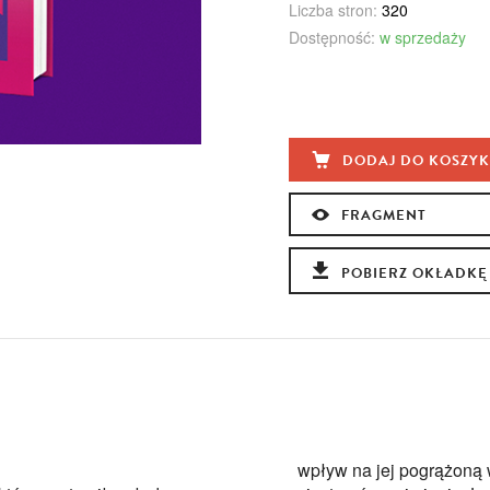
Liczba stron:
320
Dostępność:
w sprzedaży
DODAJ DO KOSZY
FRAGMENT
POBIERZ OKŁADKĘ
wpływ na jej pogrążoną w