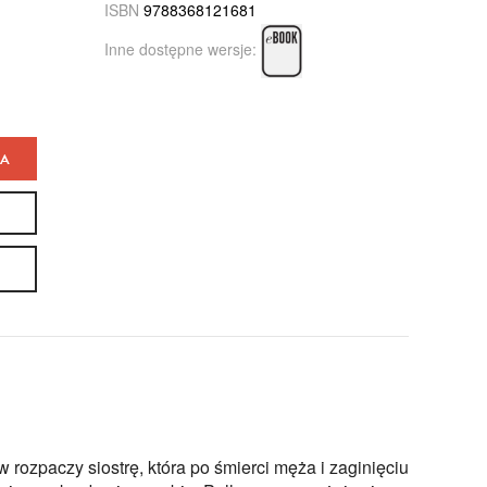
ISBN
9788368121681
Inne dostępne wersje:
KA
 rozpaczy siostrę, która po śmierci męża i zaginięciu