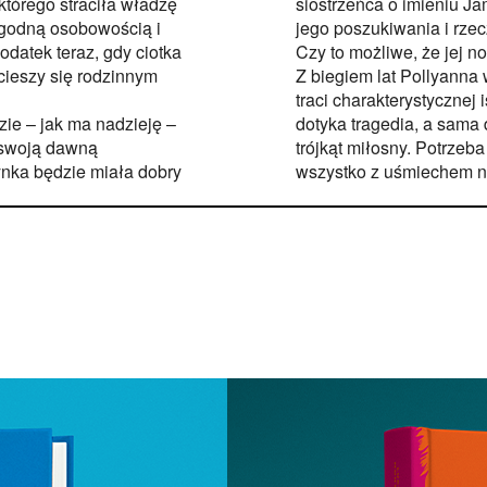
którego straciła władzę
siostrzeńca o imieniu J
ogodną osobowością i
jego poszukiwania i rzec
atek teraz, gdy ciotka
Czy to możliwe, że jej n
 cieszy się rodzinnym
Z biegiem lat Pollyanna 
traci charakterystycznej
ie – jak ma nadzieję –
dotyka tragedia, a sama
 swoją dawną
trójkąt miłosny. Potrzeb
zynka będzie miała dobry
wszystko z uśmiechem na