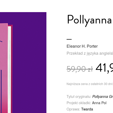
Pollyanna
Eleanor H. Porter
Przekład z języka angiel
41,
59,90 zł
Najniższa cena z ostatnich 30 dni:
Tytuł oryginału:
Pollyanna G
Projekt okładki:
Anna Pol
Oprawa:
Twarda