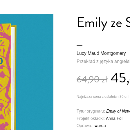
Emily ze
Lucy Maud Montgomery
Przekład z języka angiel
45,
64,90 zł
Najniższa cena z ostatnich 30 dni:
Tytuł oryginału:
Emily of Ne
Projekt okładki:
Anna Pol
Oprawa:
twarda