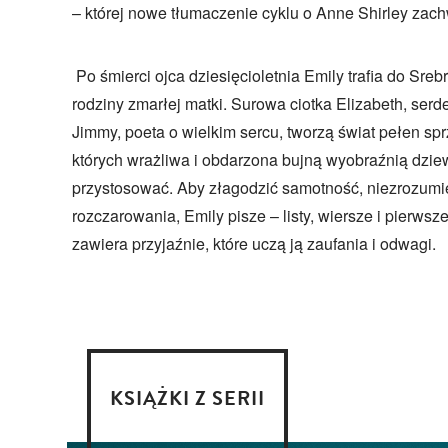
– której nowe tłumaczenie cyklu o Anne Shirley zach
Po śmierci ojca dziesięcioletnia Emily trafia do Sr
rodziny zmarłej matki. Surowa ciotka Elizabeth, serd
Jimmy, poeta o wielkim sercu, tworzą świat pełen sp
których wrażliwa i obdarzona bujną wyobraźnią dzie
przystosować. Aby złagodzić samotność, niezrozumie
rozczarowania, Emily pisze – listy, wiersze i pierws
zawiera przyjaźnie, które uczą ją zaufania i odwagi.
KSIĄŻKI Z SERII