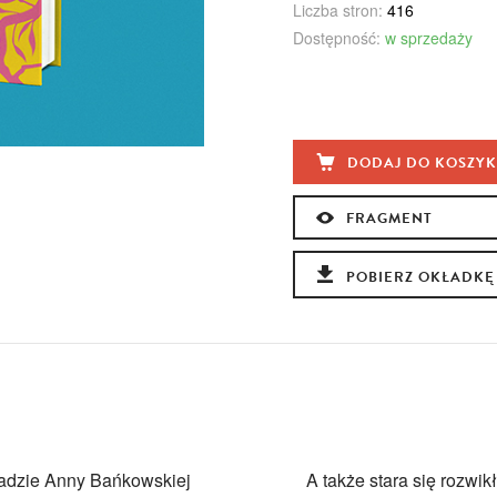
Liczba stron:
416
Dostępność:
w sprzedaży
DODAJ DO KOSZY
FRAGMENT
POBIERZ OKŁADKĘ
kładzie Anny Bańkowskiej
A także stara się rozwikł