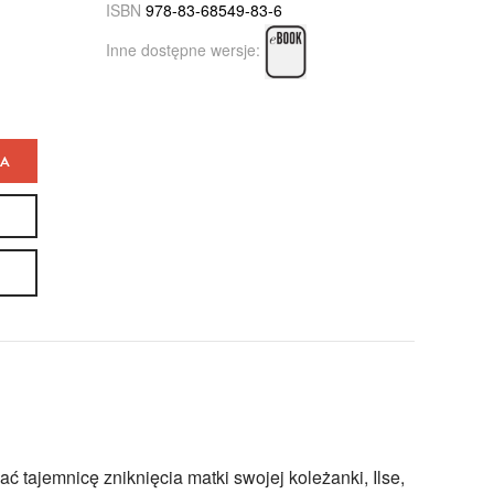
ISBN
978-83-68549-83-6
Inne dostępne wersje:
KA
ać tajemnicę zniknięcia matki swojej koleżanki, Ilse,