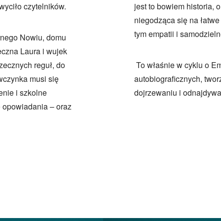
wyciło czytelników.
jest to bowiem historia, 
niegodząca się na łatwe
tym empatii i samodziel
ebrnego Nowiu, domu
eczna Laura i wujek
rzecznych reguł, do
To właśnie w cyklu o Em
wczynka musi się
autobiograficznych, two
nie i szkolne
dojrzewaniu i odnajdywan
ze opowiadania – oraz