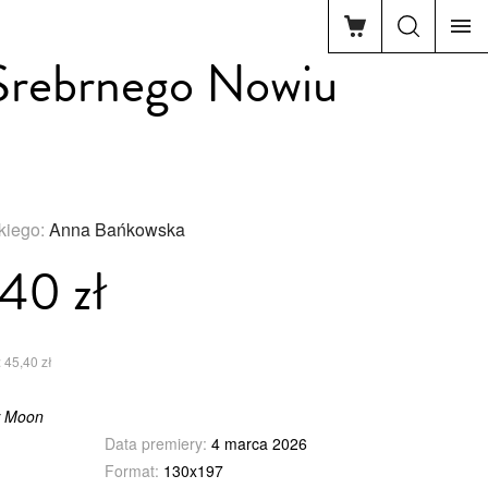
 Srebrnego Nowiu
skiego:
Anna Bańkowska
40 zł
 45,40 zł
w Moon
Data premiery:
4 marca 2026
Format:
130x197