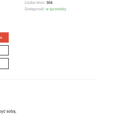
Liczba stron:
304
Dostępność:
w sprzedaży
KA
 być sobą.