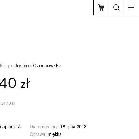
zkiego:
Justyna Czechowska
40 zł
 24,40 zł
daptacja A.
Data premiery:
18 lipca 2018
Oprawa:
miękka