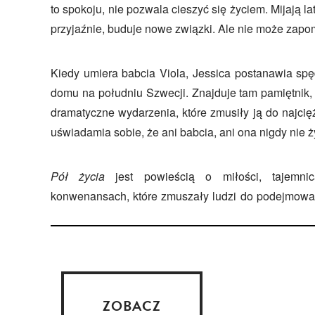
to spokoju, nie pozwala cieszyć się życiem. Mijają l
przyjaźnie, buduje nowe związki. Ale nie może zapo
Kiedy umiera babcia Viola, Jessica postanawia spęd
domu na południu Szwecji. Znajduje tam pamiętnik,
dramatyczne wydarzenia, które zmusiły ją do najci
uświadamia sobie, że ani babcia, ani ona nigdy nie ży
Pół życia
jest powieścią o miłości, tajemni
konwenansach, które zmuszały ludzi do podejmowani
ZOBACZ