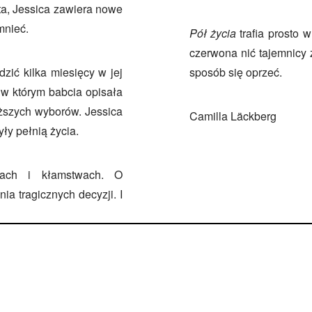
ata, Jessica zawiera nowe
mnieć.
Pół życia
trafia prosto 
czerwona nić tajemnicy 
zić kilka miesięcy w jej
sposób się oprzeć.
 w którym babcia opisała
ęższych wyborów. Jessica
Camilla Läckberg
ły pełnią życia.
cach i kłamstwach. O
a tragicznych decyzji. I