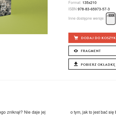
Format:
135x210
ISBN
978-83-65973-57-3
Inne dostępne wersje:
DODAJ DO KOSZY
FRAGMENT
POBIERZ OKŁADKĘ
go zniknął? Nie daje jej
o tym, jak to jest bać się