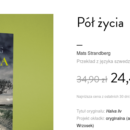
Pół życia
Mats Strandberg
Przekład z języka szwed
24,
34,90 zł
Najniższa cena z ostatnich 30 dni:
Tytuł oryginału:
Halva liv
Projekt okładki:
oryginalna (a
Wrzosek)