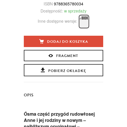
ISBN
9788365780034
Dostępność:
w sprzedaży
Inne dostępne wersje:
DODAJ DO KOSZYKA
FRAGMENT
POBIERZ OKŁADKĘ
OPIS
Ósma część przygód rudowłosej
Anne i jej rodziny w nowym –
najbliższym oryginałowi –