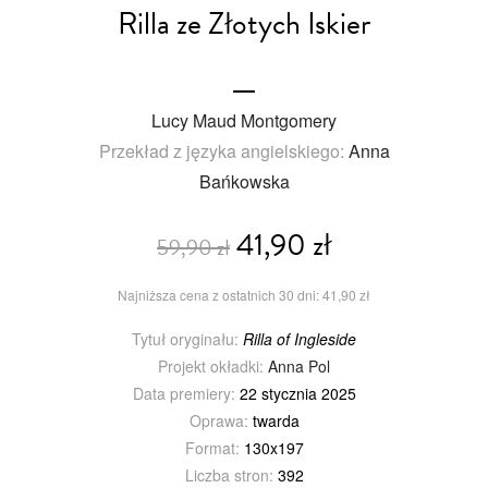
Rilla ze Złotych Iskier
Lucy Maud Montgomery
Przekład z języka angielskiego:
Anna
Bańkowska
41,90 zł
59,90 zł
Najniższa cena z ostatnich 30 dni: 41,90 zł
Tytuł oryginału:
Rilla of Ingleside
Projekt okładki:
Anna Pol
Data premiery:
22 stycznia 2025
Oprawa:
twarda
Format:
130x197
Liczba stron:
392