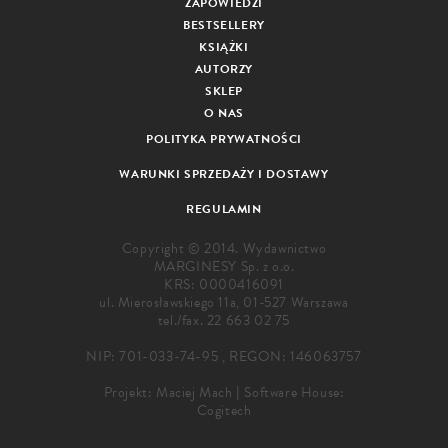
ZAPOWIEDZI
BESTSELLERY
KSIĄŻKI
AUTORZY
SKLEP
O NAS
POLITYKA PRYWATNOŚCI
WARUNKI SPRZEDAŻY I DOSTAWY
REGULAMIN
Copyright © 2014. Wydawnictwo
MARGINESY Sp. z o.o.
KRS: 0000416091
ul. Mierosławskiego 11a, 01-527 Warszawa
tel./fax.
22 663 02 75
NIP: 701-033-74-95 , REGON: 146063757
Projekt:
Maciej Mach
|
Software House:
Cogitech