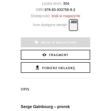
Liczba stron:
304
ISBN
978-83-933758-8-2
Dostępność:
brak w magazynie
Inne dostępne wersje:
BRAK W MAGAZYNIE
FRAGMENT
POBIERZ OKŁADKĘ
OPIS
Serge Gainbourg – prorok