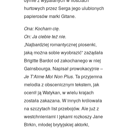
dymie z wypalanych w ilościach
hurtowych przez Serga jego ulubionych
papierosów marki Gitane.
Ona: Kocham cię.
On: Ja ciebie też nie.
„Najbardziej romantycznej piosenki,
jaką można sobie wyobrazić” zażądała
Brigitte Bardot od zakochanego w niej
Gainsbourga. Napisał prowokacyjnie –
Je T’Aime Moi Non Plus
. Ta przyjemna
melodia z obscenicznym tekstem, jak
ocenił ją Watykan, w wielu krajach
została zakazana. W innych królowała
na szczytach list przebojów. Ale już z
westchnieniami i jękami rozkoszy Jane
Birkin, młodej brytyjskiej aktorki,