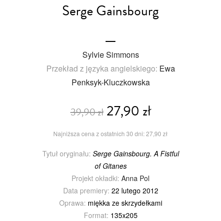
Serge Gainsbourg
Sylvie Simmons
Przekład z języka angielskiego:
Ewa
Penksyk-Kluczkowska
27,90 zł
39,90 zł
Najniższa cena z ostatnich 30 dni: 27,90 zł
Tytuł oryginału:
Serge Gainsbourg. A Fistful
of Gitanes
Projekt okładki:
Anna Pol
Data premiery:
22 lutego 2012
Oprawa:
miękka ze skrzydełkami
Format:
135x205