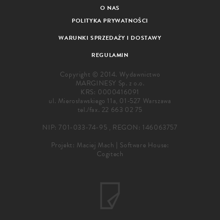
O NAS
POLITYKA PRYWATNOŚCI
WARUNKI SPRZEDAŻY I DOSTAWY
REGULAMIN
Copyright © 2014. Wydawnictwo
MARGINESY Sp. z o.o.
KRS: 0000416091
ul. Mierosławskiego 11a, 01-527 Warszawa
tel./fax.
22 663 02 75
NIP: 701-033-74-95 , REGON: 146063757
Projekt:
Maciej Mach
|
Software House:
Cogitech