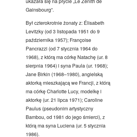
ukazała się na płycie „Le Zénith de
Gainsbourg”.
Był czterokrotnie żonaty z: Élisabeth
Levitzky (od 3 listopada 1951 do 9
października 1957); Françoise
Pancrazzi (od 7 stycznia 1964 do
1968), z którą ma córkę Natachę (ur. 8
sierpnia 1964) i syna Paula (ur. 1968);
Jane Birkin (1968–1980), angielską
aktorką mieszkającą we Francji, z którą
ma córkę Charlotte Lucy, modelkę i
aktorkę (ur. 21 lipca 1971); Caroline
Paulus (pseudonim artystyczny
Bambou, od 1981 do jego śmierci), z
którą ma syna Luciena (ur. 5 stycznia
1986).