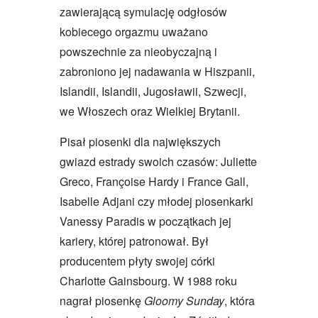
zawierającą symulację odgłosów
kobiecego orgazmu uważano
powszechnie za nieobyczajną i
zabroniono jej nadawania w Hiszpanii,
Islandii, Islandii, Jugosławii, Szwecji,
we Włoszech oraz Wielkiej Brytanii.
Pisał piosenki dla największych
gwiazd estrady swoich czasów: Juliette
Greco, Françoise Hardy i France Gall,
Isabelle Adjani czy młodej piosenkarki
Vanessy Paradis w początkach jej
kariery, której patronował. Był
producentem płyty swojej córki
Charlotte Gainsbourg. W 1988 roku
nagrał piosenkę
Gloomy Sunday
, która