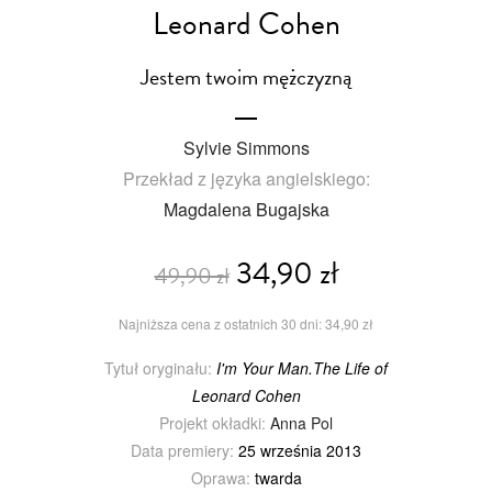
Leonard Cohen
Jestem twoim mężczyzną
Sylvie Simmons
Przekład z języka angielskiego:
Magdalena Bugajska
34,90 zł
49,90 zł
Najniższa cena z ostatnich 30 dni: 34,90 zł
Tytuł oryginału:
I'm Your Man.The Life of
Leonard Cohen
Projekt okładki:
Anna Pol
Data premiery:
25 września 2013
Oprawa:
twarda