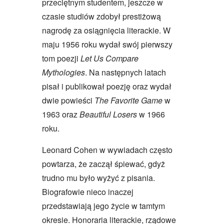
przeciętnym studentem, jeszcze w
czasie studiów zdobył prestiżową
nagrodę za osiągnięcia literackie. W
maju 1956 roku wydał swój pierwszy
tom poezji
Let Us Compare
Mythologies
. Na następnych latach
pisał i publikował poezję oraz wydał
dwie powieści
The Favorite Game
w
1963 oraz
Beautiful Losers
w 1966
roku.
Leonard Cohen w wywiadach często
powtarza, że zaczął śpiewać, gdyż
trudno mu było wyżyć z pisania.
Biografowie nieco inaczej
przedstawiają jego życie w tamtym
okresie. Honoraria literackie, rządowe