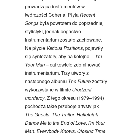
prowadząca instrumentów w
twórczości Cohena. Płyta
Recent
Songs
była powrotem do poprzedniej
stylistyki, jednak bogactwo
instrumentarium zostało zachowane.
Na płycie
Various Positions
, pojawiły
się syntezatory, aby na kolejnej –
I’m
Your Man
– całkowicie zdominować
instrumentarium. Trzy utwory z
następnego albumu
The Future
zostały
wykorzystane w filmie
Urodzeni
mordercy
. Z tego okresu (1979–1994)
pochodzą takie przeboje artysty jak
The Guests
,
The Traitor
,
Hallelujah
,
Dance Me to the End of Love
,
I'm Your
Man
,
Everybody Knows
,
Closing Time
,