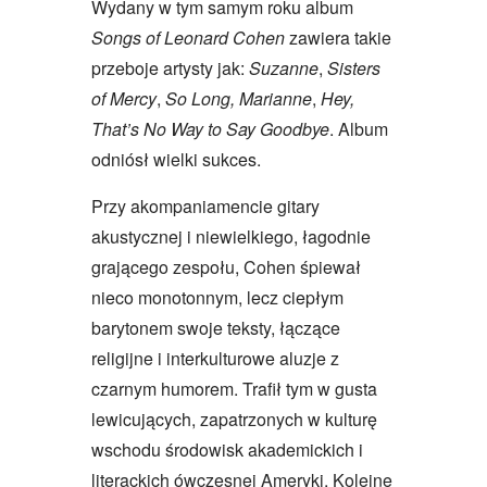
Wydany w tym samym roku album
Songs of Leonard Cohen
zawiera takie
przeboje artysty jak:
Suzanne
,
Sisters
of Mercy
,
So Long, Marianne
,
Hey,
That’s No Way to Say Goodbye
. Album
odniósł wielki sukces.
Przy akompaniamencie gitary
akustycznej i niewielkiego, łagodnie
grającego zespołu, Cohen śpiewał
nieco monotonnym, lecz ciepłym
barytonem swoje teksty, łączące
religijne i interkulturowe aluzje z
czarnym humorem. Trafił tym w gusta
lewicujących, zapatrzonych w kulturę
wschodu środowisk akademickich i
literackich ówczesnej Ameryki. Kolejne