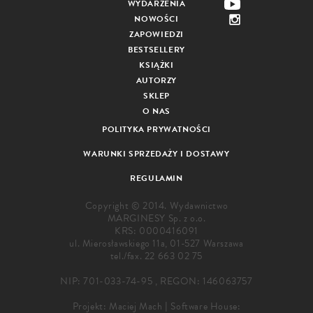
WYDARZENIA
NOWOŚCI
ZAPOWIEDZI
BESTSELLERY
KSIĄŻKI
AUTORZY
SKLEP
O NAS
POLITYKA PRYWATNOŚCI
WARUNKI SPRZEDAŻY I DOSTAWY
REGULAMIN
Copyright © 2014. Wydawnictwo
MARGINESY Sp. z o.o.
KRS: 0000416091
ul. Mierosławskiego 11a, 01-527 Warszawa
tel./fax.
22 663 02 75
NIP: 701-033-74-95 , REGON: 146063757
Projekt:
Maciej Mach
|
Software House: