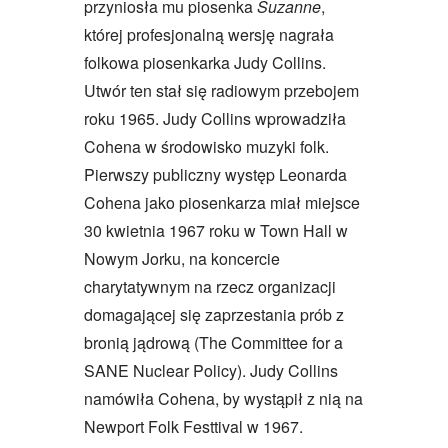
przyniosła mu piosenka
Suzanne
,
której profesjonalną wersję nagrała
folkowa piosenkarka Judy Collins.
Utwór ten stał się radiowym przebojem
roku 1965. Judy Collins wprowadziła
Cohena w środowisko muzyki folk.
Pierwszy publiczny występ Leonarda
Cohena jako piosenkarza miał miejsce
30 kwietnia 1967 roku w Town Hall w
Nowym Jorku, na koncercie
charytatywnym na rzecz organizacji
domagającej się zaprzestania prób z
bronią jądrową (The Committee for a
SANE Nuclear Policy). Judy Collins
namówiła Cohena, by wystąpił z nią na
Newport Folk Festtival w 1967.