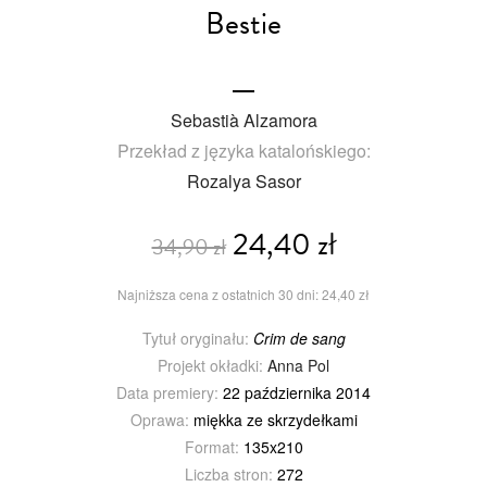
Bestie
Sebastià Alzamora
Przekład z języka katalońskiego:
Rozalya Sasor
24,40 zł
34,90 zł
Najniższa cena z ostatnich 30 dni: 24,40 zł
Tytuł oryginału:
Crim de sang
Projekt okładki:
Anna Pol
Data premiery:
22 października 2014
Oprawa:
miękka ze skrzydełkami
Format:
135x210
Liczba stron:
272