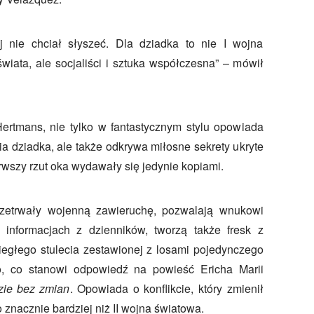
 nie chciał słyszeć. Dla dziadka to nie I wojna
iata, ale socjaliści i sztuka współczesna” – mówił
ertmans, nie tylko w fantastycznym stylu opowiada
ia dziadka, ale także odkrywa miłosne sekrety ukryte
rwszy rzut oka wydawały się jedynie kopiami.
rzetrwały wojenną zawieruchę, pozwalają wnukowi
 informacjach z dzienników, tworzą także fresk z
biegłego stulecia zestawionej z losami pojedynczego
o, co stanowi odpowiedź na powieść Ericha Marii
zie bez zmian
. Opowiada o konflikcie, który zmienił
 znacznie bardziej niż II wojna światowa.