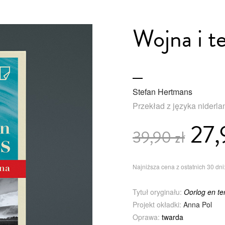
Wojna i t
Stefan Hertmans
Przekład z języka niderl
27,
39,90 zł
Najniższa cena z ostatnich 30 dni:
Tytuł oryginału:
Oorlog en ter
Projekt okładki:
Anna Pol
Oprawa:
twarda