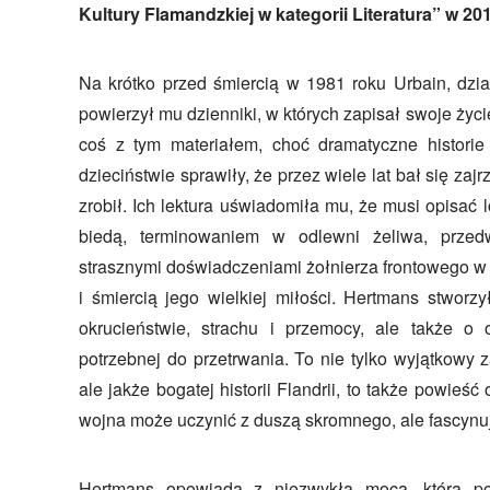
Kultury Flamandzkiej w kategorii Literatura” w 20
Na krótko przed śmiercią w 1981 roku Urbain, dzi
powierzył mu dzienniki, w których zapisał swoje życi
coś z tym materiałem, choć dramatyczne historie
dzieciństwie sprawiły, że przez wiele lat bał się zaj
zrobił. Ich lektura uświadomiła mu, że musi opisać
biedą, terminowaniem w odlewni żeliwa, przed
strasznymi doświadczeniami żołnierza frontowego w 
i śmiercią jego wielkiej miłości. Hertmans stworz
okrucieństwie, strachu i przemocy, ale także o 
potrzebnej do przetrwania. To nie tylko wyjątkowy 
ale jakże bogatej historii Flandrii, to także powieść o
wojna może uczynić z duszą skromnego, ale fascynu
Hertmans opowiada z niezwykłą mocą, którą pos