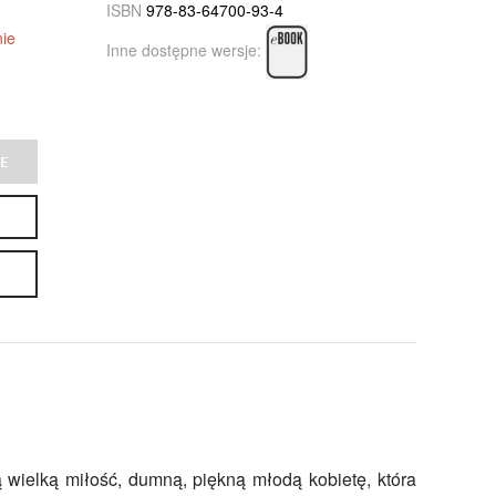
ISBN
978-83-64700-93-4
ie
Inne dostępne wersje:
E
 wielką miłość, dumną, piękną młodą kobietę, która