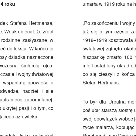
14 roku
umarła w 1919 roku na h
adek Stefana Hertmansa,
„Po zakończeniu I wojny 
e. Wnuk obiecał, że zrobi
już się o tym często z
 rodzinne zasłyszane w
1918–1919 kosztowała ży
rzeć do tekstu. W końcu to
światowej zginęło około
 losy dziadka naznaczone
hiszpankę zmarło 100 mi
wczesną śmiercią ojca,
mieli osłabiony układ o
czasie I wojny światowej
bo się cieszyli z końca
ył wspaniałą opowieść o
Stefan Hertmans.
odwadze, nadziei i sile
zapis nieco zapomnianej,
To był dla Urbaina mo
 ukrytej pasji i o tym, co
poślubił starszą siostrę
jącego człowieka.
swój obowiązek wobec je
życie malarza, kopiując
iadają tylko najwięksi
Rembrandt, van Dyck cz