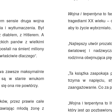
Wojna i terpentyna
to fa
nym sensie druga wojna
tragediami XX wieku – o
ia i wytłumaczenia. Był
aby to życie wybrzmiało.
z diabłem, z Hitlerem. A
ckich panów z wielkimi
„Najlepszy utwór prozato
osłali na śmierć miliony
światowej i nadzwycza
 właściwie dlaczego”.
rodzinna obejmująca pię
trwa zawsze maksymalnie
„Ta książka zaspokaja 
zy są w stanie wnukom
trzyma w napięciu, st
 się ona nie powtórzy.
zaangażowanie. Co za p
ków, przez prawie całe
„Wojna i terpentyna to 
tawiając młodą żonę z
który jest go pozbawiony