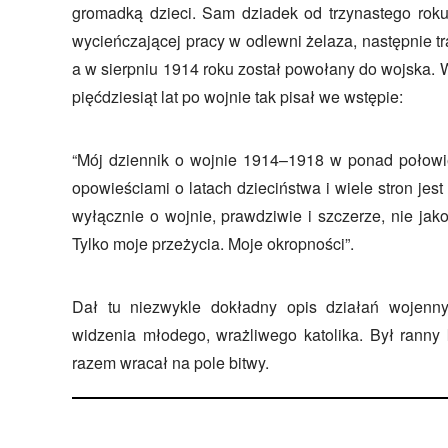
gromadką dzieci. Sam dziadek od trzynastego rok
wycieńczającej pracy w odlewni żelaza, następnie tr
a w sierpniu 1914 roku został powołany do wojska.
pięćdziesiąt lat po wojnie tak pisał we wstępie:
“Mój dziennik o wojnie 1914–1918 w ponad połowi
opowieściami o latach dzieciństwa i wiele stron jest
wyłącznie o wojnie, prawdziwie i szczerze, nie ja
Tylko moje przeżycia. Moje okropności”.
Dał tu niezwykle dokładny opis działań wojenn
widzenia młodego, wrażliwego katolika. Był ranny 
razem wracał na pole bitwy.