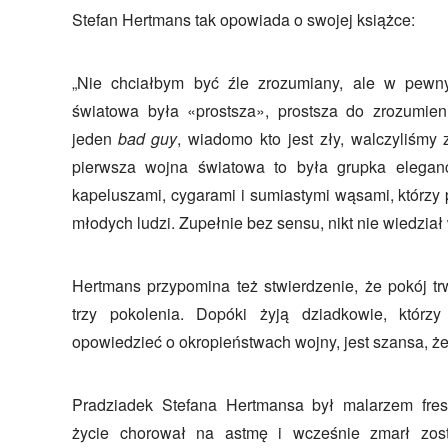
Stefan Hertmans tak opowiada o swojej książce:
„Nie chciałbym być źle zrozumiany, ale w pew
światowa była «prostsza», prostsza do zrozumien
jeden
bad guy
, wiadomo kto jest zły, walczyliśmy 
pierwsza wojna światowa to była grupka elegan
kapeluszami, cygarami i sumiastymi wąsami, którzy p
młodych ludzi. Zupełnie bez sensu, nikt nie wiedział
Hertmans przypomina też stwierdzenie, że pokój 
trzy pokolenia. Dopóki żyją dziadkowie, któr
opowiedzieć o okropieństwach wojny, jest szansa, że
Pradziadek Stefana Hertmansa był malarzem fres
życie chorował na astmę i wcześnie zmarł zos