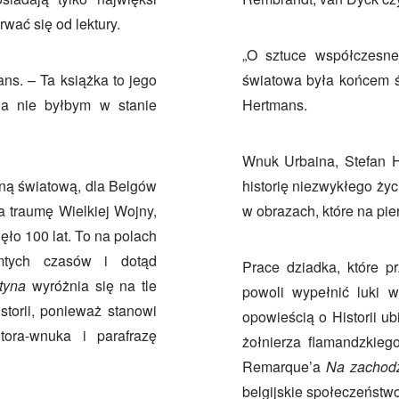
rwać się od lektury.
„O sztuce współczesnej
ans. – Ta książka to jego
światowa była końcem św
 ja nie byłbym w stanie
Hertmans.
Wnuk Urbaina, Stefan H
jną światową, dla Belgów
historię niezwykłego życ
a traumę Wielkiej Wojny,
w obrazach, które na pie
ło 100 lat. To na polach
amtych czasów i dotąd
Prace dziadka, które p
tyna
wyróżnia się na tle
powoli wypełnić luki w
torii, ponieważ stanowi
opowieścią o Historii u
tora-wnuka i parafrazę
żołnierza flamandzkieg
Remarque’a
Na zachod
belgijskie społeczeństwo