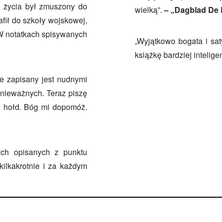
u życia był zmuszony do
wielką”.
– „Dagblad De 
afił do szkoły wojskowej,
 W notatkach spisywanych
„Wyjątkowo bogata i sat
książkę bardziej intelige
e zapisany jest nudnymi
 nieważnych. Teraz piszę
ko hołd. Bóg mi dopomóż.
ych opisanych z punktu
kilkakrotnie i za każdym