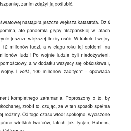
iszpankę, zanim zdążył ją poślubić.
światowej nastąpiła jeszcze większa katastrofa. Dziś
apomina, ale pandemia grypy hiszpańskiej w latach
cie jeszcze większej liczby osób. W trakcie I wojny
 12 milionów ludzi, a w ciągu roku tej epidemii na
lionów ludzi! Po wojnie ludzie byli niedożywieni,
dpornościowy, a w dodatku wszyscy się obściskiwali,
 wojny. I
voilà
, 100 milionów zabitych” – opowiada
ment kompletnego załamania. Poproszony o to, by
 ukochanej, zrobił to, czując, że w ten sposób spełnia
j rodziny. Od tego czasu wiódł spokojne, wyciszone
 prace wielkich twórców, takich jak Tycjan, Rubens,
y Velázquez.