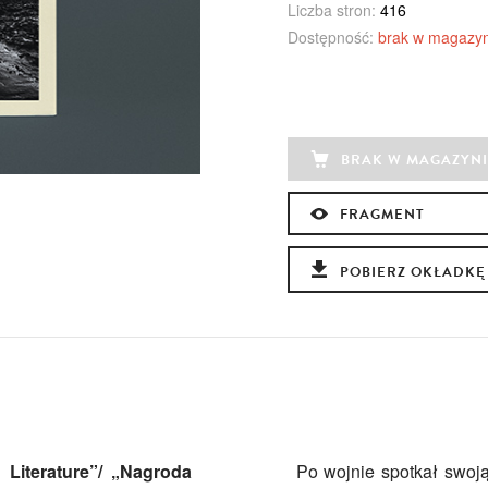
Liczba stron:
416
Dostępność:
brak w magazyn
BRAK W MAGAZYNI
FRAGMENT
POBIERZ OKŁADKĘ
 Literature”/ „Nagroda
Po wojnie spotkał swoją