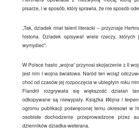
pisarze, i w sposób, który sprawia, że nie sposób ode
„Tak, dziadek miał talent literacki – przyznaje Hertm
historia. Dziadek opisywał wiele rzeczy, których
wymyśleć”.
W Polsce hasło „wojna” przynosi skojarzenie z II wo
jest nim I wojna światowa. Naród ten wciąż odczuw
choć od czasów jej rozpoczęcia w ubiegłym roku minę
Flandrii rozgrywała się większość działań t
odkopywane są niewypały. Książka
Wojna i terpen
ogromu publikacji poświęconej temu okresowi w his
osobiste dochodzenie przeprowadzone przez au
dzienników dziadka-weterana.