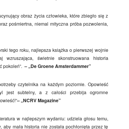
scynujący obraz życia człowieka, które zbiegło się z
raz pośmiertna, niemal mityczna próba pozwolenia,
rski tego roku, najlepsza książka o pierwszej wojnie
j wzruszająca, świetnie skonstruowana historia
ć pokoleń”.
– „De Groene Amsterdammer”
potrzeby czytelnika na każdym poziomie. Opowieść
yl jest subtelny, a z całości przebija ogromne
owieść!”
–
„NCRV Magazine”
literatura w najlepszym wydaniu: udziela głosu temu,
, aby mała historia nie została pochłonięta przez tę