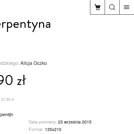
erpentyna
andzkiego:
Alicja Oczko
90 zł
 27,90 zł
pentijn
Data premiery:
23 września 2015
Format:
135x210