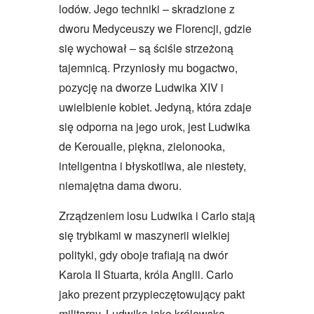
lodów. Jego techniki – skradzione z
dworu Medyceuszy we Florencji, gdzie
się wychował – są ściśle strzeżoną
tajemnicą. Przyniosły mu bogactwo,
pozycję na dworze Ludwika XIV i
uwielbienie kobiet. Jedyną, która zdaje
się odporna na jego urok, jest Ludwika
de Keroualle, piękna, zielonooka,
inteligentna i błyskotliwa, ale niestety,
niemajętna dama dworu.
Zrządzeniem losu Ludwika i Carlo stają
się trybikami w maszynerii wielkiej
polityki, gdy oboje trafiają na dwór
Karola II Stuarta, króla Anglii. Carlo
jako prezent przypieczętowujący pakt
militarny, Ludwika jako królewska