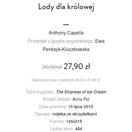
Lody dla królowej
Anthony Capella
Przekład z języka angielskiego:
Ewa
Penksyk-Kluczkowska
27,90 zł
39,90 zł
Najniższa cena z ostatnich 30 dni: 27,90 zł
Tytuł oryginału:
The Empress of Ice Cream
Projekt okładki:
Anna Pol
Data premiery:
15 lipca 2015
Oprawa:
miękka ze skrzydełkami
Format:
145x215
Liczba stron:
464