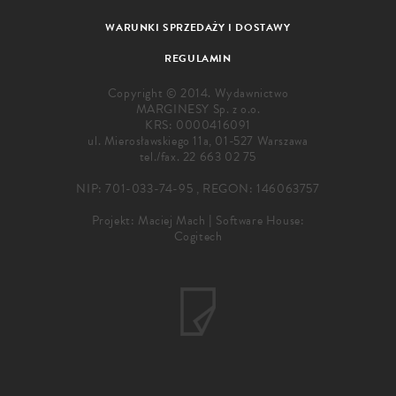
WARUNKI SPRZEDAŻY I DOSTAWY
REGULAMIN
Copyright © 2014. Wydawnictwo
MARGINESY Sp. z o.o.
KRS: 0000416091
ul. Mierosławskiego 11a, 01-527 Warszawa
tel./fax.
22 663 02 75
NIP: 701-033-74-95 , REGON: 146063757
Projekt:
Maciej Mach
|
Software House:
Cogitech