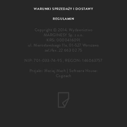
WARUNKI SPRZEDAŻY I DOSTAWY
REGULAMIN
Copyright © 2014. Wydawnictwo
MARGINESY Sp. z o.o.
KRS: 0000416091
ul. Mierosławskiego 11a, 01-527 Warszawa
tel./fax.
22 663 02 75
NIP: 701-033-74-95 , REGON: 146063757
Projekt:
Maciej Mach
|
Software House:
Cogitech