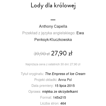
Lody dla królowej
Anthony Capella
Przekład z języka angielskiego:
Ewa
Penksyk-Kluczkowska
27,90 zł
39,90 zł
Najniższa cena z ostatnich 30 dni: 27,90 zł
Tytuł oryginału:
The Empress of Ice Cream
Projekt okładki:
Anna Pol
Data premiery:
15 lipca 2015
Oprawa:
miękka ze skrzydełkami
Format:
145x215
Liczba stron:
464