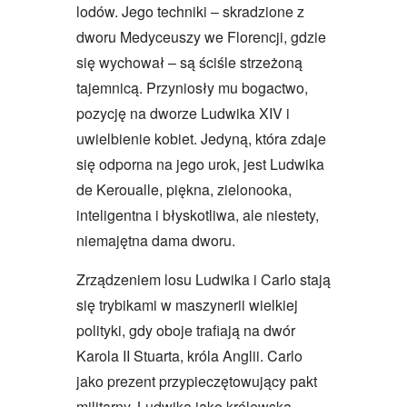
lodów. Jego techniki – skradzione z
dworu Medyceuszy we Florencji, gdzie
się wychował – są ściśle strzeżoną
tajemnicą. Przyniosły mu bogactwo,
pozycję na dworze Ludwika XIV i
uwielbienie kobiet. Jedyną, która zdaje
się odporna na jego urok, jest Ludwika
de Keroualle, piękna, zielonooka,
inteligentna i błyskotliwa, ale niestety,
niemajętna dama dworu.
Zrządzeniem losu Ludwika i Carlo stają
się trybikami w maszynerii wielkiej
polityki, gdy oboje trafiają na dwór
Karola II Stuarta, króla Anglii. Carlo
jako prezent przypieczętowujący pakt
militarny, Ludwika jako królewska